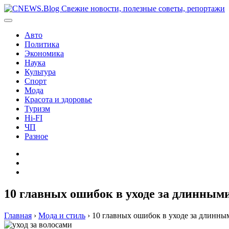
Перейти
к
содержимому
Авто
Политика
Экономика
Наука
Культура
Спорт
Мода
Красота и здоровье
Туризм
Hi-FI
ЧП
Разное
Главная
Контакты
Карта
сайта
10 главных ошибок в уходе за длинным
Главная
›
Мода и стиль
›
10 главных ошибок в уходе за длинны