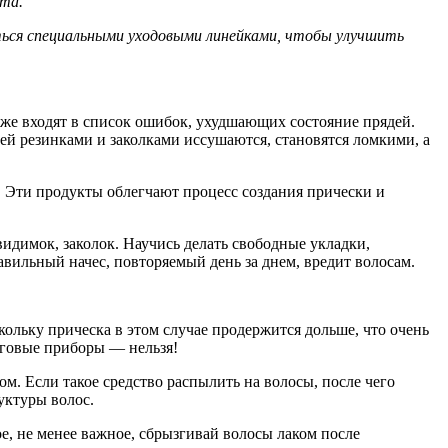
ета.
ваться специальными уходовыми линейками, чтобы улучшить
е входят в список ошибок, ухудшающих состояние прядей.
дей резинками и заколками иссушаются, становятся ломкими, а
. Эти продукты облегчают процесс создания прически и
идимок, заколок. Научись делать свободные укладки,
авильный начес, повторяемый день за днем, вредит волосам.
ольку прическа в этом случае продержится дольше, что очень
инговые приборы — нельзя!
м. Если такое средство распылить на волосы, после чего
уктуры волос.
е, не менее важное, сбрызгивай волосы лаком после