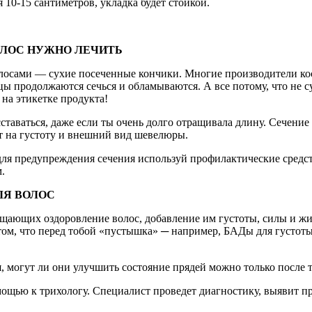
 10-15 сантиметров, укладка будет стойкой.
ОЛОС НУЖНО ЛЕЧИТЬ
осами — сухие посеченные кончики. Многие производители косм
ы продолжаются сечься и обламываются. А все потому, что не су
на этикетке продукта!
аваться, даже если ты очень долго отращивала длину. Сечение 
т на густоту и внешний вид шевелюры.
 для предупреждения сечения используй профилактические сред
.
ЛЯ ВОЛОС
щающих оздоровление волос, добавление им густоты, силы и жиз
том, что перед тобой «пустышка» ─ например, БАДы для густоты 
я, могут ли они улучшить состояние прядей можно только после 
помощью к трихологу. Специалист проведет диагностику, выявит