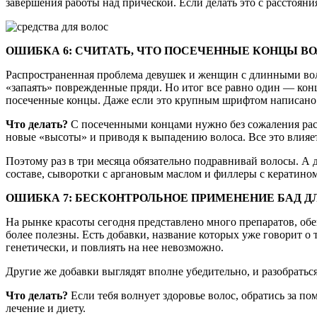
завершения работы над прической. Если делать это с расстояния
ОШИБКА 6: СЧИТАТЬ, ЧТО ПОСЕЧЕННЫЕ КОНЦЫ В
Распространенная проблема девушек и женщин с длинными вол
«запаять» поврежденные пряди. Но итог все равно один — конц
посеченные концы. Даже если это крупным шрифтом написано 
Что делать?
С посеченными концами нужно без сожаления расст
новые «высоты» и приводя к выпадению волоса. Все это влияе
Поэтому раз в три месяца обязательно подравнивай волосы. А
составе, сыворотки с аргановым маслом и филлеры с кератином
ОШИБКА 7: БЕСКОНТРОЛЬНОЕ ПРИМЕНЕНИЕ БАД Д
На рынке красоты сегодня представлено много препаратов, обе
более полезны. Есть добавки, название которых уже говорит о 
генетически, и повлиять на нее невозможно.
Другие же добавки выглядят вполне убедительно, и разобратьс
Что делать?
Если тебя волнует здоровье волос, обратись за 
лечение и диету.