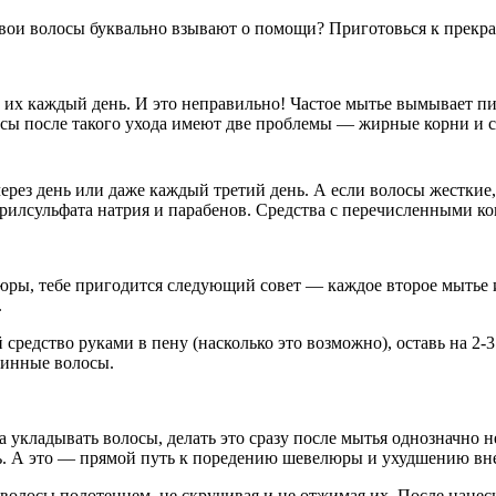
твои волосы буквально взывают о помощи? Приготовься к прекр
шь их каждый день. И это неправильно! Частое мытье вымывает п
сы после такого ухода имеют две проблемы — жирные корни и с
з день или даже каждый третий день. А если волосы жесткие, 
рилсульфата натрия и парабенов. Средства с перечисленными к
юры, тебе пригодится следующий совет — каждое второе мытье и
.
средство руками в пену (насколько это возможно), оставь на 2
длинные волосы.
 укладывать волосы, делать это сразу после мытья однозначно н
. А это — прямой путь к поредению шевелюры и ухудшению вне
олосы полотенцем, не скручивая и не отжимая их. После нанеси