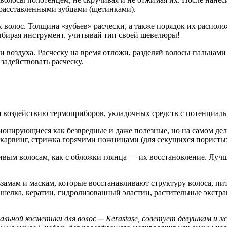
 расставленными зубцами (щетинками).
волос. Толщина «зубьев» расчески, а также порядок их располо
Выбирая инструмент, учитывай тип своей шевелюры!
 воздуха. Расческу на время отложи, разделяй волосы пальцами
адействовать расческу.
 воздействию термоприборов, укладочных средств с потенциал
ионирующиеся как безвредные и даже полезные, но на самом де
, карвинг, стрижка горячими ножницами (для секущихся пористых
вым волосам, как с обложки глянца — их восстановление. Лучше
мам и маскам, которые восстанавливают структуру волоса, пит
елка, кератин, гидролизованный эластин, растительные экстра
льной косметики для волос ─ Kerastase, советует девушкам и 