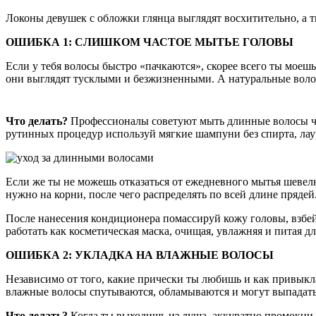
Локоны девушек с обложки глянца выглядят восхитительно, а 
ОШИБКА 1: СЛИШКОМ ЧАСТОЕ МЫТЬЕ ГОЛОВЫ
Если у тебя волосы быстро «пачкаются», скорее всего ты мое
они выглядят тусклыми и безжизненными. А натуральные воло
Что делать?
Профессионалы советуют мыть длинные волосы чере
рутинных процедур используй мягкие шампуни без спирта, лау
Если же ты не можешь отказаться от ежедневного мытья шевел
нужно на корни, после чего распределять по всей длине прядей
После нанесения кондиционера помассируй кожу головы, взбей 
работать как косметическая маска, очищая, увлажняя и питая 
ОШИБКА 2: УКЛАДКА НА ВЛАЖНЫЕ ВОЛОСЫ
Независимо от того, какие прически ты любишь и как привыкла
влажные волосы спутываются, обламываются и могут выпадать
Что делать?
Когда ты выходишь из душа, аккуратно промокни в