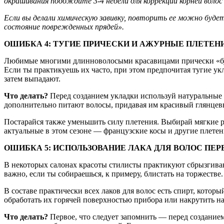
окрашивания подождите 3-4 недели для коррекции корней волос 
Если вы делали химическую завивку, повторить ее можно будет
состояние поврежденных прядей».
ОШИБКА 4: ТУГИЕ ПРИЧЕСКИ И АЖУРНЫЕ ПЛЕТЕН
Любимые многими длинноволосыми красавицами прически «бубл
Если ты практикуешь их часто, при этом предпочитая тугие ук
затем выпадают.
Что делать?
Перед созданием укладки используй натуральные м
дополнительно питают волосы, придавая им красивый глянцев
Постарайся также уменьшить силу плетения. Выбирай мягкие р
актуальные в этом сезоне — французские косы и другие плетен
ОШИБКА 5: ИСПОЛЬЗОВАНИЕ ЛАКА ДЛЯ ВОЛОС ПЕ
В некоторых салонах красоты стилисты практикуют сбрызгивани
важно, если ты собираешься, к примеру, блистать на торжеств
В составе практически всех лаков для волос есть спирт, котор
обработать их горячей поверхностью прибора или накрутить н
Что делать?
Первое, что следует запомнить — перед созданием