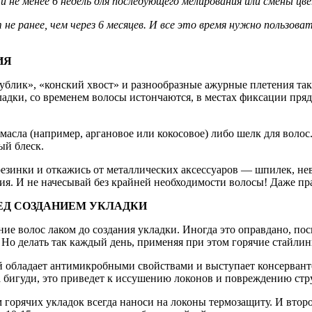
и не менее 6 недель для последующего мелирования или смены цв
 не ранее, чем через 6 месяцев. И все это время нужно пользо
ИЯ
ик», «конский хвост» и разнообразные ажурные плетения такж
ладки, со временем волосы истончаются, в местах фиксации пря
асла (например, аргановое или кокосовое) либо шелк для волос
ый блеск.
езинки и откажись от металлических аксессуаров — шпилек, нев
ия. И не начесывай без крайней необходимости волосы! Даже пр
РЕД СОЗДАНИЕМ УКЛАДКИ
е волос лаком до создания укладки. Иногда это оправдано, поск
е. Но делать так каждый день, применяя при этом горячие стайл
ый обладает антимикробными свойствами и выступает консерванто
а бигуди, это приведет к иссушению локонов и повреждению стр
 горячих укладок всегда наноси на локоны термозащиту. И второ