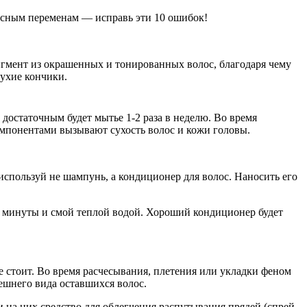
асным переменам — исправь эти 10 ошибок!
игмент из окрашенных и тонированных волос, благодаря чему
ухие кончики.
достаточным будет мытье 1-2 раза в неделю. Во время
омпонентами вызывают сухость волос и кожи головы.
спользуй не шампунь, а кондиционер для волос. Наносить его
-3 минуты и смой теплой водой. Хороший кондиционер будет
е стоит. Во время расчесывания, плетения или укладки феном
шнего вида оставшихся волос.
 на них средство для облегчения распутывания прядей (спрей