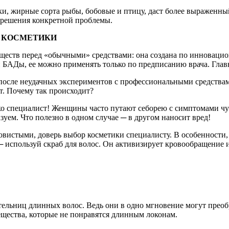
, жирные сорта рыбы, бобовые и птицу, даст более выраженный
 решения конкретной проблемы.
Й КОСМЕТИКИ
ществ перед «обычными» средствами: она создана по инновацион
 БАДы, ее можно применять только по предписанию врача. Глав
сле неудачных экспериментов с профессиональными средствами.
т. Почему так происходит?
ько специалист! Женщины часто путают себорею с симптомами чу
уем. Что полезно в одном случае ─ в другом наносит вред!
истыми, доверь выбор косметики специалисту. В особенности, 
 используй скраб для волос. Он активизирует кровообращение и
льниц длинных волос. Ведь они в одно мгновение могут преобр
ещества, которые не понравятся длинным локонам.