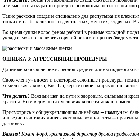
или масло) и аккуратно пройдись по волосам щеткой с широко
Такие расчески созданы специально для распутывания влажных 
тонких и слабых локонов и для толстых, жестких, кудрявых. 
Во время сушки волос феном работай в режиме холодной подачи
укладке, можно включить горячий режим и при необходимости з
ОШИБКА 3: АГРЕССИВНЫЕ ПРОЦЕДУРЫ
Длинные волосы не реже локонов средней длины подвергаются
Свою «лепту» вносят и некоторые салонные процедуры, позиц
химическая завивка, Bust Up, кератиновое выпрямление волос
Что делать?
Важный шаг на пути к здоровым, сильным и краси
красоты. Но и в домашних условиях волосам можно помочь!
Присмотрись к общеукрепляющим линейкам ─ шампуням, бальза
ингредиентов таких линеек активные компоненты ─ протеины ш
для волос.
Важно!
Колин Форд, креативный директор бренда профессиона