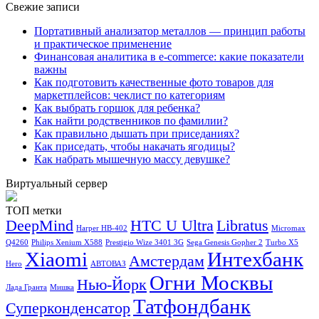
Свежие записи
Портативный анализатор металлов — принцип работы
и практическое применение
Финансовая аналитика в e-commerce: какие показатели
важны
Как подготовить качественные фото товаров для
маркетплейсов: чеклист по категориям
Как выбрать горшок для ребенка?
Как найти родственников по фамилии?
Как правильно дышать при приседаниях?
Как приседать, чтобы накачать ягодицы?
Как набрать мышечную массу девушке?
Виртуальный сервер
ТОП метки
DeepMind
HTC U Ultra
Libratus
Harper HB-402
Micromax
Q4260
Philips Xenium X588
Prestigio Wize 3401 3G
Sega Genesis Gopher 2
Turbo X5
Xiaomi
Интехбанк
Амстердам
Hero
АВТОВАЗ
Огни Москвы
Нью-Йорк
Лада Гранта
Мишка
Татфондбанк
Суперконденсатор