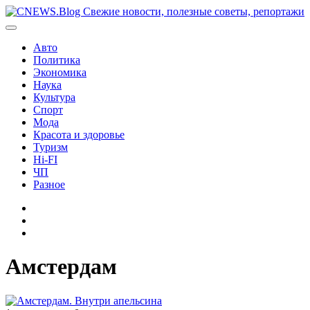
Перейти
к
содержимому
Авто
Политика
Экономика
Наука
Культура
Спорт
Мода
Красота и здоровье
Туризм
Hi-FI
ЧП
Разное
Главная
Контакты
Карта
сайта
Амстердам