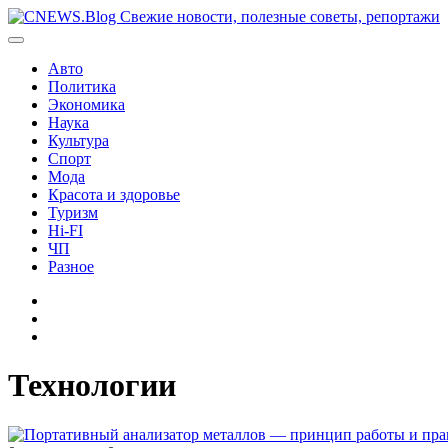
Перейти
к
содержимому
Авто
Политика
Экономика
Наука
Культура
Спорт
Мода
Красота и здоровье
Туризм
Hi-FI
ЧП
Разное
Главная
Контакты
Карта
сайта
Технологии