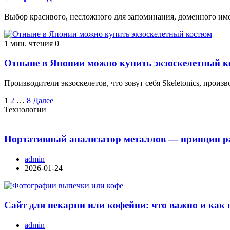
Выбор красивого, несложного для запоминания, доменного им
1 мин. чтения
0
Отныне в Японии можно купить экзоскелетный 
Производители экзоскелетов, что зовут себя Skeletonics, прои
Пагинация
1
2
…
8
Далее
Технологии
записей
Портативный анализатор металлов — принцип ра
admin
2026-01-24
Сайт для пекарни или кофейни: что важно и как 
admin