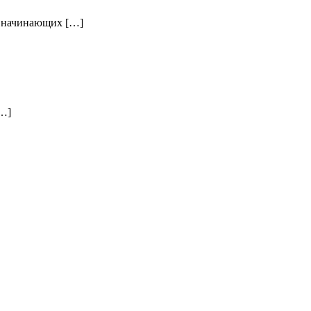
и начинающих […]
[…]