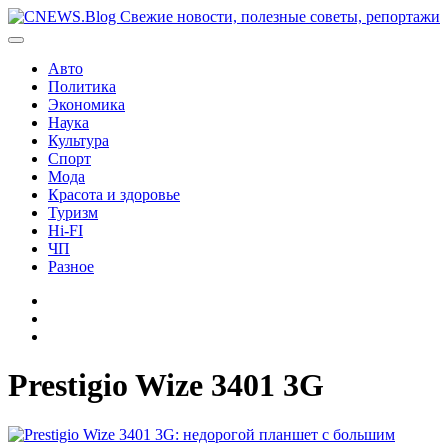
Перейти
к
содержимому
Авто
Политика
Экономика
Наука
Культура
Спорт
Мода
Красота и здоровье
Туризм
Hi-FI
ЧП
Разное
Главная
Контакты
Карта
сайта
Prestigio Wize 3401 3G