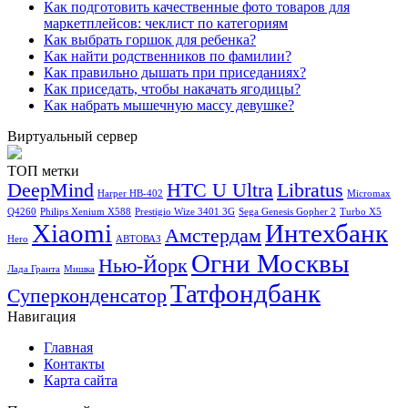
Как подготовить качественные фото товаров для
маркетплейсов: чеклист по категориям
Как выбрать горшок для ребенка?
Как найти родственников по фамилии?
Как правильно дышать при приседаниях?
Как приседать, чтобы накачать ягодицы?
Как набрать мышечную массу девушке?
Виртуальный сервер
ТОП метки
DeepMind
HTC U Ultra
Libratus
Harper HB-402
Micromax
Q4260
Philips Xenium X588
Prestigio Wize 3401 3G
Sega Genesis Gopher 2
Turbo X5
Xiaomi
Интехбанк
Амстердам
Hero
АВТОВАЗ
Огни Москвы
Нью-Йорк
Лада Гранта
Мишка
Татфондбанк
Суперконденсатор
Навигация
Главная
Контакты
Карта сайта