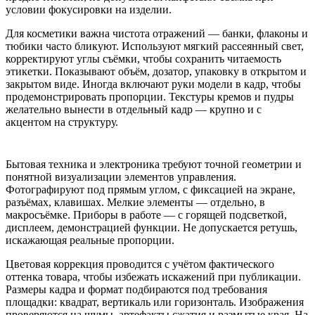
условии фокусировки на изделии.
Для косметики важна чистота отражений — банки, флаконы и
тюбики часто бликуют. Используют мягкий рассеянный свет,
корректируют углы съёмки, чтобы сохранить читаемость
этикетки. Показывают объём, дозатор, упаковку в открытом и
закрытом виде. Иногда включают руки модели в кадр, чтобы
продемонстрировать пропорции. Текстуры кремов и пудры
желательно вынести в отдельный кадр — крупно и с
акцентом на структуру.
Бытовая техника и электроника требуют точной геометрии и
понятной визуализации элементов управления.
Фотографируют под прямым углом, с фиксацией на экране,
разъёмах, клавишах. Мелкие элементы — отдельно, в
макросъёмке. Приборы в работе — с горящей подсветкой,
дисплеем, демонстрацией функции. Не допускается ретушь,
искажающая реальные пропорции.
Цветовая коррекция проводится с учётом фактического
оттенка товара, чтобы избежать искажений при публикации.
Размеры кадра и формат подбираются под требования
площадки: квадрат, вертикаль или горизонталь. Изображения
проверяются на шумы, артефакты сжатия и размытые края. На