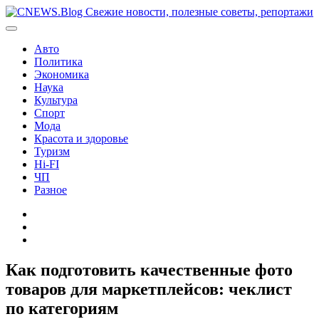
Перейти
к
содержимому
Авто
Политика
Экономика
Наука
Культура
Спорт
Мода
Красота и здоровье
Туризм
Hi-FI
ЧП
Разное
Главная
Контакты
Карта
сайта
Как подготовить качественные фото
товаров для маркетплейсов: чеклист
по категориям