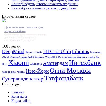
Как приседать, чтобы накачать ягодицы?
Как набрать мышечную массу девушке?
Виртуальный сервер
Цена отказного письма для
маркетплейсов
Самая низкая
цена отказного письма
для маркетплейсов
в центре
сертификации Роспромтес
ТОП метки
DeepMind
HTC U Ultra
Libratus
Harper HB-402
Micromax
Q4260
Philips Xenium X588
Prestigio Wize 3401 3G
Sega Genesis Gopher 2
Turbo X5
Xiaomi
Интехбанк
Амстердам
Hero
АВТОВАЗ
Огни Москвы
Нью-Йорк
Лада Гранта
Мишка
Татфондбанк
Суперконденсатор
Навигация
Главная
Контакты
Карта сайта