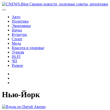
Перейти
к
содержимому
Авто
Политика
Экономика
Наука
Культура
Спорт
Мода
Красота и здоровье
Туризм
Hi-FI
ЧП
Разное
Главная
Контакты
Карта
сайта
Нью-Йорк