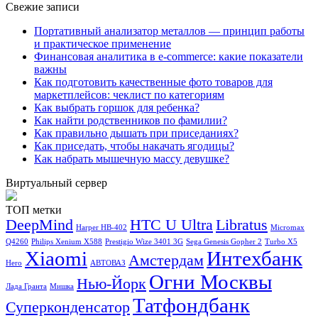
Свежие записи
Портативный анализатор металлов — принцип работы
и практическое применение
Финансовая аналитика в e-commerce: какие показатели
важны
Как подготовить качественные фото товаров для
маркетплейсов: чеклист по категориям
Как выбрать горшок для ребенка?
Как найти родственников по фамилии?
Как правильно дышать при приседаниях?
Как приседать, чтобы накачать ягодицы?
Как набрать мышечную массу девушке?
Виртуальный сервер
ТОП метки
DeepMind
HTC U Ultra
Libratus
Harper HB-402
Micromax
Q4260
Philips Xenium X588
Prestigio Wize 3401 3G
Sega Genesis Gopher 2
Turbo X5
Xiaomi
Интехбанк
Амстердам
Hero
АВТОВАЗ
Огни Москвы
Нью-Йорк
Лада Гранта
Мишка
Татфондбанк
Суперконденсатор