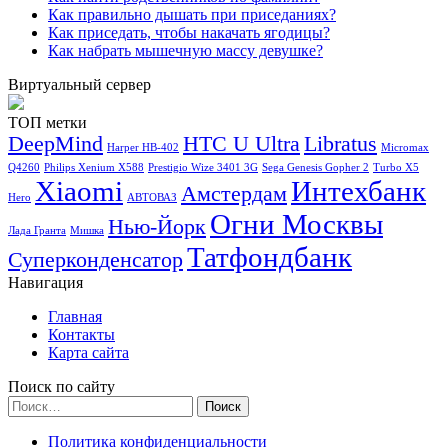
Как правильно дышать при приседаниях?
Как приседать, чтобы накачать ягодицы?
Как набрать мышечную массу девушке?
Виртуальный сервер
ТОП метки
DeepMind
HTC U Ultra
Libratus
Harper HB-402
Micromax
Q4260
Philips Xenium X588
Prestigio Wize 3401 3G
Sega Genesis Gopher 2
Turbo X5
Xiaomi
Интехбанк
Амстердам
Hero
АВТОВАЗ
Огни Москвы
Нью-Йорк
Лада Гранта
Мишка
Татфондбанк
Суперконденсатор
Навигация
Главная
Контакты
Карта сайта
Поиск по сайту
Найти:
Политика конфиденциальности