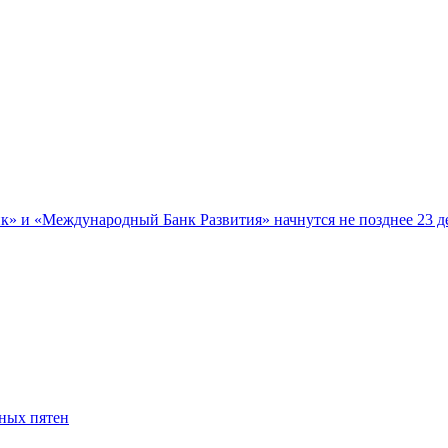
 и «Международный Банк Развития» начнутся не позднее 23 д
ных пятен