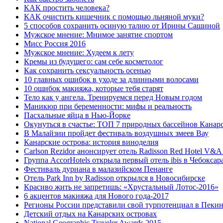
КАК простить человека?
КАК очистить кишечник с помощью льняной муки?
5 способов сохранить осиную талию от Ирины Сашиной
Мужское мнение: Мнимое занятие спортом
Мисс Россия 2016
Мужское мнение: Худеем к лету
Кремы из будущего: сам себе косметолог
Как сохранить сексуальность осенью
10 главных ошибок в уходе за длинными волосами
10 ошибок макияжа, которые тебя старят
Тело как у ангела. Тренируемся перед Новым годом
Маникюр при беременности: мифы и реальность
Пасхальные яйца в Нью-Йорке
Окунуться в счастье: ТОП 7 природных бассейнов Канар
В Малайзии пройдет фестиваль воздушных змеев Вау
Канарские острова: история виноделия
Carlson Rezidor анонсирует отель Radisson Red Hotel V&A 
Группа AccorHotels открыла первый отель ibis в Чебоксар
Фестиваль дуриана в малазийском Пенанге
Отель Park Inn by Radisson открылся в Новосибирске
Красиво жить не запретишь: «Хрустальный Лотос-2016»
6 акцентов макияжа для Нового года-2017
Регионы России представили свой турпотенциал в Пеки
Детский отдых на Канарских островах
Nаtional Geographic Traveler Awards 2015