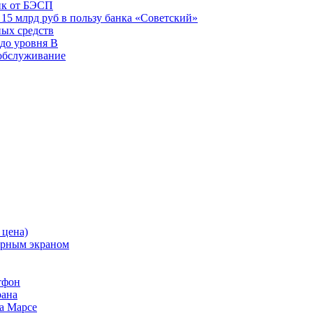
нк от БЭСП
15 млрд руб в пользу банка «Советский»
ных средств
до уровня В
 обслуживание
 цена)
орным экраном
тфон
рана
а Марсе