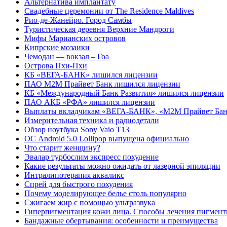
Альтернатива имплантату
Cвадебные церемонии от The Residence Maldives
Рио-де-Жанейро. Город Самбы
Туристическая деревня Верхние Мандроги
Мифы Марианских островов
Кипрские мозаики
Чемодан — вокзал – Гоа
Острова Пхи-Пхи
КБ «ВЕГА-БАНК» лишился лицензии
ПАО М2М Прайвет Банк лишился лицензии
КБ «Международный Банк Развития» лишился лицензии
ПАО АКБ «РФА» лишился лицензии
Выплаты вкладчикам «ВЕГА-БАНК», «М2М Прайвет Банк»
Измерительная техника и радиодетали
Обзор ноутбука Sony Vaio T13
ОС Android 5.0 Lollipop выпущена официально
Что старит женщину?
Эвалар турбослим экспресс похудение
Какие результаты можно ожидать от лазерной эпиляции
Интралипотерапия акваликс
Спрей для быстрого похудения
Почему моделирующее белье столь популярно
Сжигаем жир с помощью ультразвука
Гиперпигментация кожи лица. Способы лечения пигмент
Бандажные обертывания: особенности и преимущества