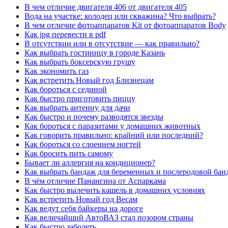
В чем отличие двигателя 406 от двигателя 405
Вода на участке: колодец или скважина? Что выбрать?
В чем отличие фотоаппаратов Kit от фотоаппаратов Body
Как jpg перевести в pdf
В отсутствии или в отсутствие — как правильно?
Как выбрать гостиницу в городе Казань
Как выбрать боксерскую грушу
Как экономить газ
Как встретить Новый год Близнецам
Как бороться с сединой
Как быстро приготовить пиццу
Как выбрать антенну для дачи
Как быстро и почему разводятся звезды
Как бороться с паразитами у домашних животных
Как говорить правильно: крайний или последний?
Как бороться со слоением ногтей
Как бросить пить самому
Бывает ли аллергия на кондиционер?
Как выбрать бандаж для беременных и послеродовой бан
В чём отличие Панангина от Аспаркама
Как быстро вылечить кашель в домашних условиях
Как встретить Новый год Весам
Как ведут себя байкеры на дороге
Как величайший АвтоВАЗ стал позором страны
Как быстро заболеть