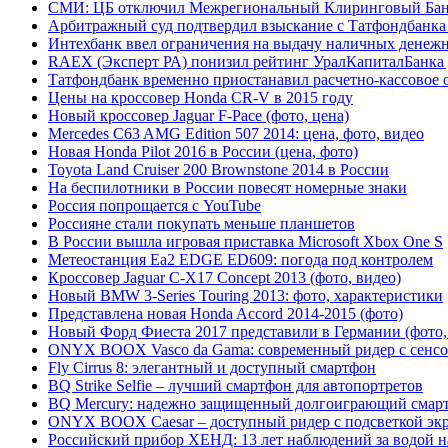
СМИ: ЦБ отключил Межрегиональный Клиринговый Ба
Арбитражный суд подтвердил взыскание с Татфондбанка 
Интехбанк ввел ограничения на выдачу наличных денеж
RAEX (Эксперт РА) понизил рейтинг УралКапиталБанка 
Татфондбанк временно приостанавил расчетно-кассовое
Цены на кроссовер Honda CR-V в 2015 году
Новый кроссовер Jaguar F-Pace (фото, цена)
Mercedes C63 AMG Edition 507 2014: цена, фото, видео
Новая Honda Pilot 2016 в России (цена, фото)
Toyota Land Cruiser 200 Brownstone 2014 в России
На беспилотники в России повесят номерные знаки
Россия попрощается с YouTube
Россияне стали покупать меньше планшетов
В России вышла игровая приставка Microsoft Xbox One S
Метеостанция Ea2 EDGE ED609: погода под контролем
Кроссовер Jaguar C-X17 Concept 2013 (фото, видео)
Новый BMW 3-Series Touring 2013: фото, характеристики
Представлена новая Honda Accord 2014-2015 (фото)
Новый Форд Фиеста 2017 представили в Германии (фото,
ONYX BOOX Vasco da Gama: современный ридер с сенс
Fly Cirrus 8: элегантный и доступный смартфон
BQ Strike Selfie – лучший смартфон для автопортретов
BQ Mercury: надежно защищенный долгоиграющий смар
ONYX BOOX Caesar – доступный ридер с подсветкой эк
Российский прибор ХЕНД: 13 лет наблюдений за водой н