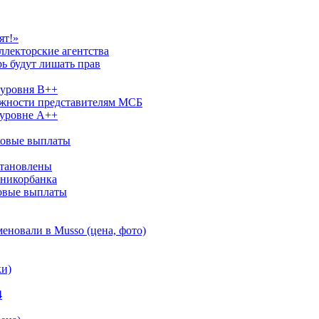
ят!»
ллекторские агентства
рь будут лишать прав
 уровня В++
ожности представителям МСБ
 уровне A++
ховые выплаты
становлены
Юникорбанка
ховые выплаты
еновали в Musso (цена, фото)
ки)
4