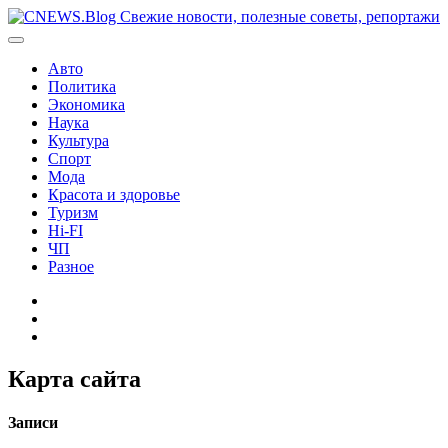
Перейти
к
содержимому
Авто
Политика
Экономика
Наука
Культура
Спорт
Мода
Красота и здоровье
Туризм
Hi-FI
ЧП
Разное
Главная
Контакты
Карта
сайта
Карта сайта
Записи