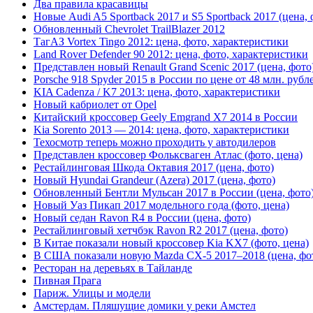
Два правила красавицы
Новые Audi A5 Sportback 2017 и S5 Sportback 2017 (цена, 
Обновленный Chevrolet TrailBlazer 2012
ТагАЗ Vortex Tingo 2012: цена, фото, характеристики
Land Rover Defender 90 2012: цена, фото, характеристики
Представлен новый Renault Grand Scenic 2017 (цена, фото
Porsche 918 Spyder 2015 в России по цене от 48 млн. рубл
KIA Cadenza / K7 2013: цена, фото, характеристики
Новый кабриолет от Opel
Китайский кроссовер Geely Emgrand X7 2014 в России
Kia Sorento 2013 — 2014: цена, фото, характеристики
Техосмотр теперь можно проходить у автодилеров
Представлен кроссовер Фольксваген Атлас (фото, цена)
Рестайлинговая Шкода Октавия 2017 (цена, фото)
Новый Hyundai Grandeur (Azera) 2017 (цена, фото)
Обновленный Бентли Мульсан 2017 в России (цена, фото
Новый Уаз Пикап 2017 модельного года (фото, цена)
Новый седан Ravon R4 в России (цена, фото)
Рестайлинговый хетчбэк Ravon R2 2017 (цена, фото)
В Китае показали новый кроссовер Kia KX7 (фото, цена)
В США показали новую Mazda CX-5 2017–2018 (цена, фо
Ресторан на деревьях в Тайланде
Пивная Прага
Париж. Улицы и модели
Амстердам. Пляшущие домики у реки Амстел