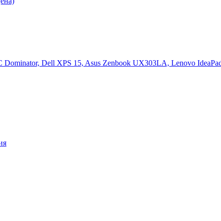
ена)
 Dominator, Dell XPS 15, Asus Zenbook UX303LA, Lenovo IdeaPad
ия