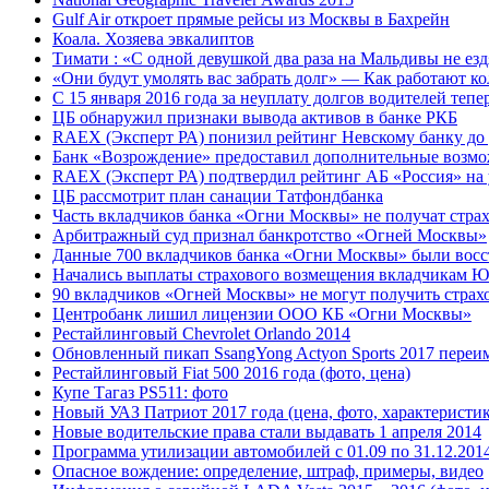
Gulf Air откроет прямые рейсы из Москвы в Бахрейн
Коала. Хозяева эвкалиптов
Тимати : «С одной девушкой два раза на Мальдивы не езд
«Они будут умолять вас забрать долг» — Как работают ко
С 15 января 2016 года за неуплату долгов водителей тепе
ЦБ обнаружил признаки вывода активов в банке РКБ
RAEX (Эксперт РА) понизил рейтинг Невскому банку до
Банк «Возрождение» предоставил дополнительные возм
RAEX (Эксперт РА) подтвердил рейтинг АБ «Россия» на
ЦБ рассмотрит план санации Татфондбанка
Часть вкладчиков банка «Огни Москвы» не получат стра
Арбитражный суд признал банкротство «Огней Москвы»
Данные 700 вкладчиков банка «Огни Москвы» были вос
Начались выплаты страхового возмещения вкладчикам 
90 вкладчиков «Огней Москвы» не могут получить стра
Центробанк лишил лицензии ООО КБ «Огни Москвы»
Рестайлинговый Chevrolet Orlando 2014
Обновленный пикап SsangYong Actyon Sports 2017 переим
Рестайлинговый Fiat 500 2016 года (фото, цена)
Купе Тагаз PS511: фото
Новый УАЗ Патриот 2017 года (цена, фото, характеристи
Новые водительские права стали выдавать 1 апреля 2014
Программа утилизации автомобилей с 01.09 по 31.12.201
Опасное вождение: определение, штраф, примеры, видео