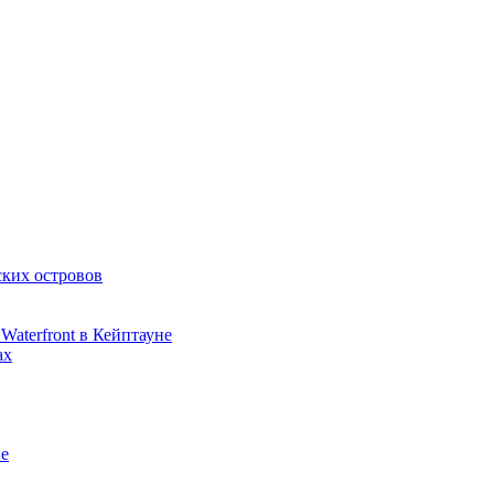
ских островов
Waterfront в Кейптауне
ах
не