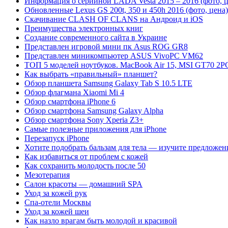
Информация о серийной LADA Vesta 2015 – 2016 (фото, ц
Обновленные Lexus GS 200t, 350 и 450h 2016 (фото, цена)
Скачивание CLASH OF CLANS на Андроид и iOS
Преимущества электронных книг
Создание современного сайта в Украине
Представлен игровой мини пк Asus ROG GR8
Представлен миникомпьютер ASUS VivoPC VM62
ТОП 5 моделей ноутбуков. MacBook Air 15, MSI GT70 2PC
Как выбрать «правильный» планшет?
Обзор планшета Samsung Galaxy Tab S 10.5 LTE
Обзор флагмана Xiaomi Mi 4
Обзор смартфона iPhone 6
Обзор смартфона Samsung Galaxy Alpha
Обзор смартфона Sony Xperia Z3+
Самые полезные приложения для iPhone
Перезапуск iPhone
Хотите подобрать бальзам для тела — изучите предложен
Как избавиться от проблем с кожей
Как сохранить молодость после 50
Мезотерапия
Салон красоты — домашний SPA
Уход за кожей рук
Спа-отели Москвы
Уход за кожей шеи
Как назло врагам быть молодой и красивой