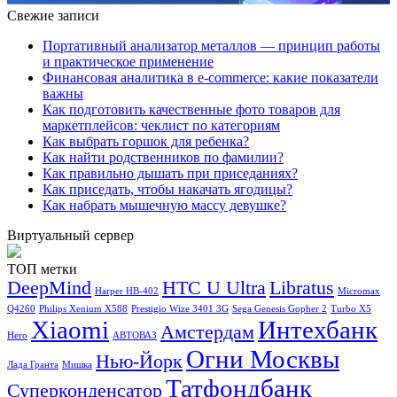
Свежие записи
Портативный анализатор металлов — принцип работы
и практическое применение
Финансовая аналитика в e-commerce: какие показатели
важны
Как подготовить качественные фото товаров для
маркетплейсов: чеклист по категориям
Как выбрать горшок для ребенка?
Как найти родственников по фамилии?
Как правильно дышать при приседаниях?
Как приседать, чтобы накачать ягодицы?
Как набрать мышечную массу девушке?
Виртуальный сервер
ТОП метки
DeepMind
HTC U Ultra
Libratus
Harper HB-402
Micromax
Q4260
Philips Xenium X588
Prestigio Wize 3401 3G
Sega Genesis Gopher 2
Turbo X5
Xiaomi
Интехбанк
Амстердам
Hero
АВТОВАЗ
Огни Москвы
Нью-Йорк
Лада Гранта
Мишка
Татфондбанк
Суперконденсатор