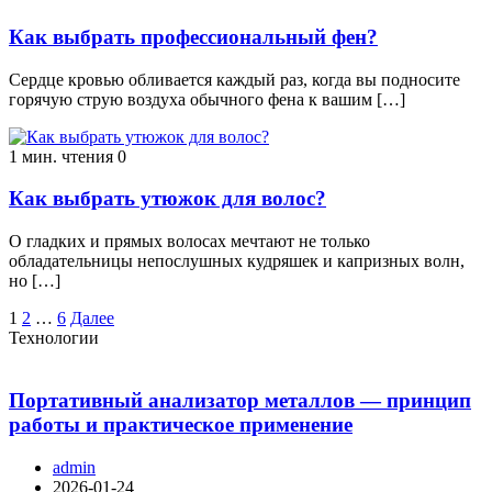
Как выбрать профессиональный фен?
Сердце кровью обливается каждый раз, когда вы подносите
горячую струю воздуха обычного фена к вашим […]
1 мин. чтения
0
Как выбрать утюжок для волос?
О гладких и прямых волосах мечтают не только
обладательницы непослушных кудряшек и капризных волн,
но […]
Пагинация
1
2
…
6
Далее
Технологии
записей
Портативный анализатор металлов — принцип
работы и практическое применение
admin
2026-01-24