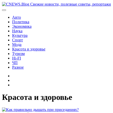
Перейти
к
содержимому
Авто
Политика
Экономика
Наука
Культура
Спорт
Мода
Красота и здоровье
Туризм
Hi-FI
ЧП
Разное
Главная
Контакты
Карта
сайта
Красота и здоровье