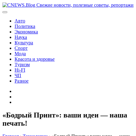
Перейти
к
содержимому
Авто
Политика
Экономика
Наука
Культура
Спорт
Мода
Красота и здоровье
Туризм
Hi-FI
ЧП
Разное
Главная
Контакты
Карта
сайта
«Бодрый Принт»: ваши идеи — наша
печать!