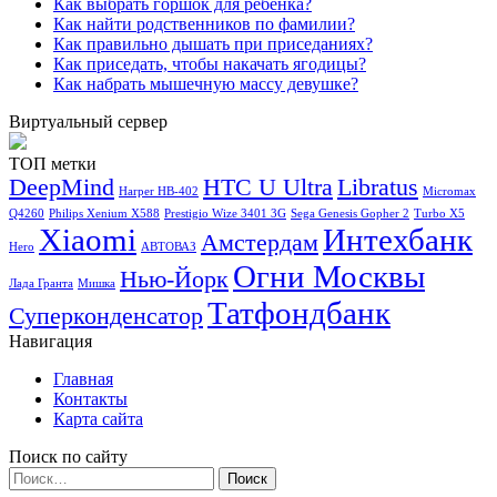
Как выбрать горшок для ребенка?
Как найти родственников по фамилии?
Как правильно дышать при приседаниях?
Как приседать, чтобы накачать ягодицы?
Как набрать мышечную массу девушке?
Виртуальный сервер
ТОП метки
DeepMind
HTC U Ultra
Libratus
Harper HB-402
Micromax
Q4260
Philips Xenium X588
Prestigio Wize 3401 3G
Sega Genesis Gopher 2
Turbo X5
Xiaomi
Интехбанк
Амстердам
Hero
АВТОВАЗ
Огни Москвы
Нью-Йорк
Лада Гранта
Мишка
Татфондбанк
Суперконденсатор
Навигация
Главная
Контакты
Карта сайта
Поиск по сайту
Найти: