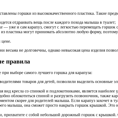
ставлены горшки из высококачественного пластика. Такие пред
дется отдраивать вещь после каждого похода малыша в туалет;
 — уже и сам карапуз, смогут с легкостью перемещать горшок с 
из пластика могут принимать абсолютно любую форму, поэтому у
 цене.
ни весьма не долговечны, однако невысокая цена изделия позво
ые правила
 при выборе самого лучшего горшка для карапуза:
водителями товаров для детей, позволили выделить основные эл
я вид кресла со спинкой и подлокотниками, является наиболее 
добно облокотиться спиной и разгрузить позвоночник, также кар
ентом скорее для родителей малыша. Если карапуз захочет в т
его малыша, она сможет просто накрыть горшок крышкой. Это н
и, прихватите с собой небольшой дорожный горшок с крышкой. О