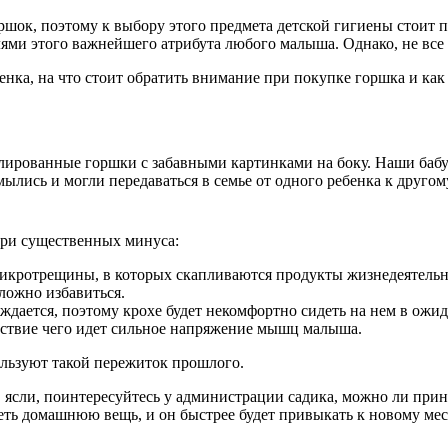
ршок, поэтому к выбору этого предмета детской гигиены стоит 
лями этого важнейшего атрибута любого малыша. Однако, не все
нка, на что стоит обратить внимание при покупке горшка и как
алированные горшки с забавными картинками на боку. Наши ба
лись и могли передаваться в семье от одного ребенка к другом
три существенных минуса:
микротрещины, в которых скапливаются продукты жизнедеятельн
сложно избавиться.
дается, поэтому крохе будет некомфортно сидеть на нем в ожи
едствие чего идет сильное напряжение мышц малыша.
пользуют такой пережиток прошлого.
в ясли, поинтересуйтесь у администрации садика, можно ли при
идеть домашнюю вещь, и он быстрее будет привыкать к новому мес