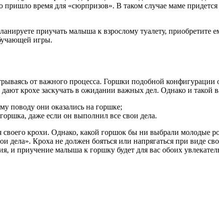
о пришло время для «сюрпризов». В таком случае маме придется
планируете приучать малыша к взрослому туалету, приобретите 
обучающей игры.
отрываясь от важного процесса. Горшки подобной конфигурац
 дают крохе заскучать в ожидании важных дел. Однако и такой 
му поводу они оказались на горшке;
 горшка, даже если он выполнил все свои дела.
своего крохи. Однако, какой горшок бы ни выбрали молодые ро
вои дела». Кроха не должен бояться или напрягаться при виде св
ия, и приучение малыша к горшку будет для вас обоих увлекател