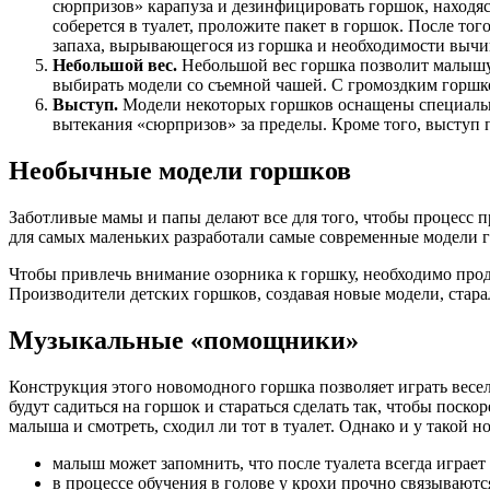
сюрпризов» карапуза и дезинфицировать горшок, находясь
соберется в туалет, проложите пакет в горшок. После тог
запаха, вырывающегося из горшка и необходимости вычищ
Небольшой вес.
Небольшой вес горшка позволит малышу 
выбирать модели со съемной чашей. С громоздким горшко
Выступ.
Модели некоторых горшков оснащены специальны
вытекания «сюрпризов» за пределы. Кроме того, выступ 
Необычные модели горшков
Заботливые мамы и папы делают все для того, чтобы процесс 
для самых маленьких разработали самые современные модели
Чтобы привлечь внимание озорника к горшку, необходимо прод
Производители детских горшков, создавая новые модели, ста
Музыкальные «помощники»
Конструкция этого новомодного горшка позволяет играть веселы
будут садиться на горшок и стараться сделать так, чтобы поск
малыша и смотреть, сходил ли тот в туалет. Однако и у такой 
малыш может запомнить, что после туалета всегда играет
в процессе обучения в голове у крохи прочно связываютс