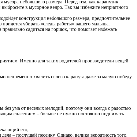
я мусора небольшого размера. Перед тем, как карапузик
 и выбросите в мусорное ведро. Так вы избежите неприятного
подойдет конструкция небольшого размера, предпочтительнее
з придется убирать «следы работы» вашего малыша.
правильно садиться на горшок, что помогает избежать
приятием. Именно для таких родителей производители вещей
о непременно хвалить своего карапуза даже за малую победу.
ы без ума от веселых мелодий, поэтому они всегда с радостью
астоящим спасением – больше не нужно постоянно поднимать
лекающий его;
дела – послушай песенку. Однако, велика вероятность того,