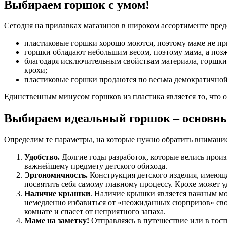
Выбираем горшок с умом!
Сегодня на прилавках магазинов в широком ассортименте пред
пластиковые горшки хорошо моются, поэтому маме не при
горшки обладают небольшим весом, поэтому мама, а позже
благодаря исключительным свойствам материала, горшки 
крохи;
пластиковые горшки продаются по весьма демократичной
Единственным минусом горшков из пластика является то, что о
Выбираем идеальный горшок – основн
Определим те параметры, на которые нужно обратить внимание
Удобство.
Долгие годы разработок, которые велись произ
важнейшему предмету детского обихода.
Эргономичность.
Конструкция детского изделия, имеюща
посвятить себя самому главному процессу. Крохе может у
Наличие крышки
. Наличие крышки является важным мом
немедленно избавиться от «неожиданных сюрпризов» сво
комнате и спасет от неприятного запаха.
Маме на заметку!
Отправляясь в путешествие или в гост