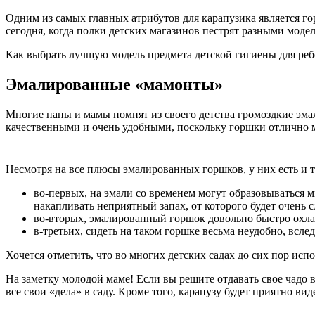
Одним из самых главных атрибутов для карапузика является го
сегодня, когда полки детских магазинов пестрят разными моде
Как выбрать лучшую модель предмета детской гигиены для ребе
Эмалированные «мамонты»
Многие папы и мамы помнят из своего детства громоздкие эм
качественными и очень удобными, поскольку горшки отлично мы
Несмотря на все плюсы эмалированных горшков, у них есть и 
во-первых, на эмали со временем могут образовываться 
накапливать неприятный запах, от которого будет очень 
во-вторых, эмалированный горшок довольно быстро охлаж
в-третьих, сидеть на таком горшке весьма неудобно, всл
Хочется отметить, что во многих детских садах до сих пор ис
На заметку молодой маме! Если вы решите отдавать свое чадо 
все свои «дела» в саду. Кроме того, карапузу будет приятно в