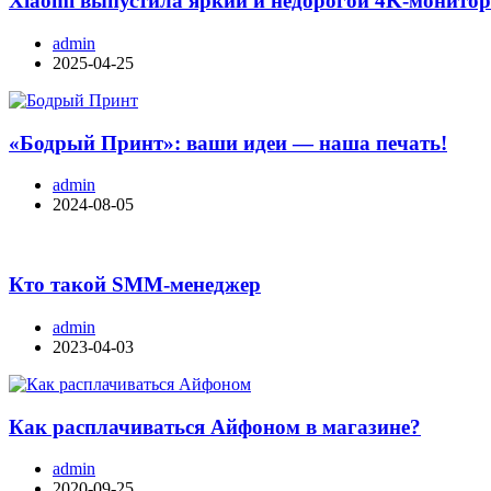
Xiaomi выпустила яркий и недорогой 4K-монито
admin
2025-04-25
«Бодрый Принт»: ваши идеи — наша печать!
admin
2024-08-05
Кто такой SMM-менеджер
admin
2023-04-03
Как расплачиваться Айфоном в магазине?
admin
2020-09-25