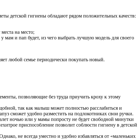
меты детской гигиены обладают рядом положительных качеств:
места на место;
 мам и пап будет, из чего выбрать лучшую модель для своего
ляет любой семье периодически покупать новый.
ементы, позволяющие без труда приучить кроху к этому
удобной, так как малыш может полностью расслабиться и
апуз сможет удобно разместить на подлокотниках свои ручки.
уалет ночью или у мамы попросту не будет свободной минутки
ехитрое приспособление позволит соблюсти гигиену в детской
днако, не всегда уместно и удобно избавляться от «маленьких