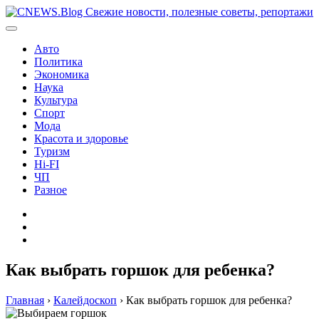
Перейти
к
содержимому
Авто
Политика
Экономика
Наука
Культура
Спорт
Мода
Красота и здоровье
Туризм
Hi-FI
ЧП
Разное
Главная
Контакты
Карта
сайта
Как выбрать горшок для ребенка?
Главная
›
Калейдоскоп
›
Как выбрать горшок для ребенка?