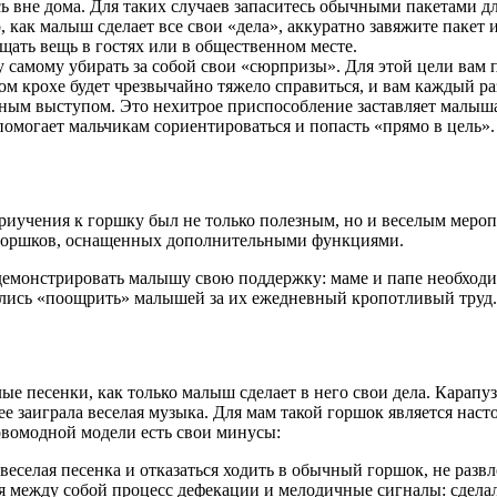
 вне дома. Для таких случаев запаситесь обычными пакетами дл
о, как малыш сделает все свои «дела», аккуратно завяжите пакет
ать вещь в гостях или в общественном месте.
самому убирать за собой свои «сюрпризы». Для этой цели вам 
м крохе будет чрезвычайно тяжело справиться, и вам каждый ра
м выступом. Это нехитрое приспособление заставляет малыша 
помогает мальчикам сориентироваться и попасть «прямо в цель».
приучения к горшку был не только полезным, но и веселым меро
 горшков, оснащенных дополнительными функциями.
емонстрировать малышу свою поддержку: маме и папе необходим
рались «поощрить» малышей за их ежедневный кропотливый труд.
е песенки, как только малыш сделает в него свои дела. Карапуз
орее заиграла веселая музыка. Для мам такой горшок является н
новомодной модели есть свои минусы:
 веселая песенка и отказаться ходить в обычный горшок, не разв
я между собой процесс дефекации и мелодичные сигналы: сделал 