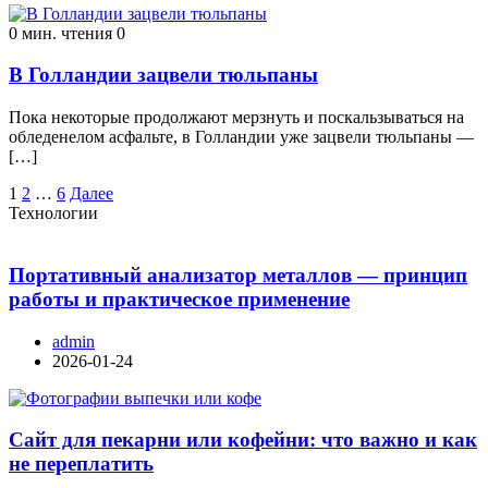
0 мин. чтения
0
В Голландии зацвели тюльпаны
Пока некоторые продолжают мерзнуть и поскальзываться на
обледенелом асфальте, в Голландии уже зацвели тюльпаны —
[…]
Пагинация
1
2
…
6
Далее
Технологии
записей
Портативный анализатор металлов — принцип
работы и практическое применение
admin
2026-01-24
Сайт для пекарни или кофейни: что важно и как
не переплатить