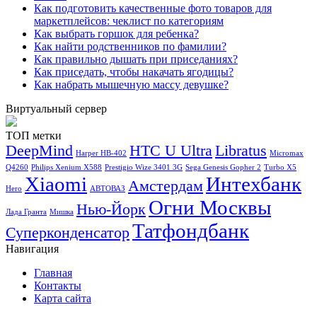
Как подготовить качественные фото товаров для
маркетплейсов: чеклист по категориям
Как выбрать горшок для ребенка?
Как найти родственников по фамилии?
Как правильно дышать при приседаниях?
Как приседать, чтобы накачать ягодицы?
Как набрать мышечную массу девушке?
Виртуальный сервер
ТОП метки
DeepMind
HTC U Ultra
Libratus
Harper HB-402
Micromax
Q4260
Philips Xenium X588
Prestigio Wize 3401 3G
Sega Genesis Gopher 2
Turbo X5
Xiaomi
Интехбанк
Амстердам
Hero
АВТОВАЗ
Огни Москвы
Нью-Йорк
Лада Гранта
Мишка
Татфондбанк
Суперконденсатор
Навигация
Главная
Контакты
Карта сайта