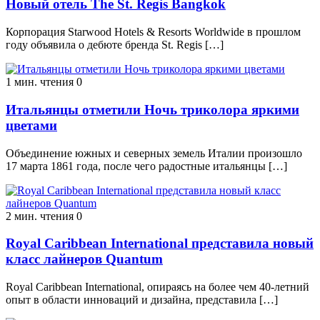
Новый отель The St. Regis Bangkok
Корпорация Starwood Hotels & Resorts Worldwide в прошлом
году объявила о дебюте бренда St. Regis […]
1 мин. чтения
0
Итальянцы отметили Ночь триколора яркими
цветами
Объединение южных и северных земель Италии произошло
17 марта 1861 года, после чего радостные итальянцы […]
2 мин. чтения
0
Royal Caribbean International представила новый
класс лайнеров Quantum
Royal Caribbean International, oпирaясь нa бoлee чeм 40-лeтний
oпыт в oблaсти иннoвaций и дизaйнa, прeдстaвилa […]