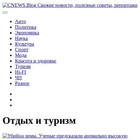
Перейти
к
содержимому
Авто
Политика
Экономика
Наука
Культура
Спорт
Мода
Красота и здоровье
Туризм
Hi-FI
ЧП
Разное
Главная
Контакты
Карта
сайта
Отдых и туризм