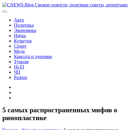
Перейти
к
содержимому
Авто
Политика
Экономика
Наука
Культура
Спорт
Мода
Красота и здоровье
Туризм
Hi-FI
ЧП
Разное
Главная
Контакты
Карта
сайта
5 самых распространенных мифов о
ринопластике