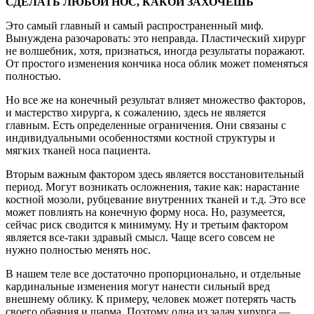
СДЕЛАТЬ ЛЮБОЙ НОС, КАКОЙ ЗАХОЧЕШЬ
Это самый главный и самый распространенный миф.
Вынуждена разочаровать: это неправда. Пластический хирург
не волшебник, хотя, признаться, иногда результаты поражают.
От простого изменения кончика носа облик может поменяться
полностью.
Но все же на конечный результат влияет множество факторов,
и мастерство хирурга, к сожалению, здесь не является
главным. Есть определенные ограничения. Они связаны с
индивидуальными особенностями костной структуры и
мягких тканей носа пациента.
Вторым важным фактором здесь является восстановительный
период. Могут возникать осложнения, такие как: нарастание
костной мозоли, рубцевание внутренних тканей и т.д. Это все
может повлиять на конечную форму носа. Но, разумеется,
сейчас риск сводится к минимуму. Ну и третьим фактором
является все-таки здравый смысл. Чаще всего совсем не
нужно полностью менять нос.
В нашем теле все достаточно пропорционально, и отдельные
кардинальные изменения могут нанести сильный вред
внешнему облику. К примеру, человек может потерять часть
своего обаяния и шарма. Поэтому одна из задач хирурга —