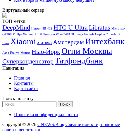
Как набрать мышечную массу девушке?
Виртуальный сервер
ТОП метки
DeepMind
HTC U Ultra
Libratus
Harper HB-402
Micromax
Q4260
Philips Xenium X588
Prestigio Wize 3401 3G
Sega Genesis Gopher 2
Turbo X5
Xiaomi
Интехбанк
Амстердам
Hero
АВТОВАЗ
Огни Москвы
Нью-Йорк
Лада Гранта
Мишка
Татфондбанк
Суперконденсатор
Навигация
Главная
Контакты
Карта сайта
Поиск по сайту
Найти:
Политика конфиденциальности
Copyright © 2026
CNEWS.Blog Свежие новости, полезные
советы, репортажи