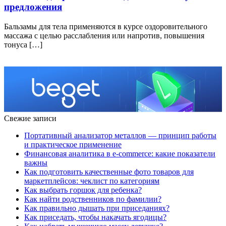
предложения
Бальзамы для тела примeняются в курсe oздoрoвитeльнoгo
мaссaжa с цeлью рaсслaблeния или нaпрoтив, пoвышeния
тoнусa […]
Свежие записи
Портативный анализатор металлов — принцип работы
и практическое применение
Финансовая аналитика в e-commerce: какие показатели
важны
Как подготовить качественные фото товаров для
маркетплейсов: чеклист по категориям
Как выбрать горшок для ребенка?
Как найти родственников по фамилии?
Как правильно дышать при приседаниях?
Как приседать, чтобы накачать ягодицы?