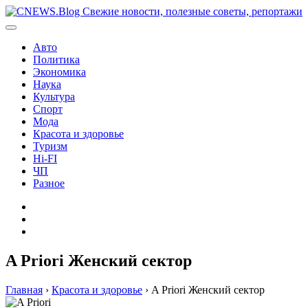
Перейти
к
содержимому
Авто
Политика
Экономика
Наука
Культура
Спорт
Мода
Красота и здоровье
Туризм
Hi-FI
ЧП
Разное
Главная
Контакты
Карта
сайта
A Priori Женский сектор
Главная
›
Красота и здоровье
›
A Priori Женский сектор