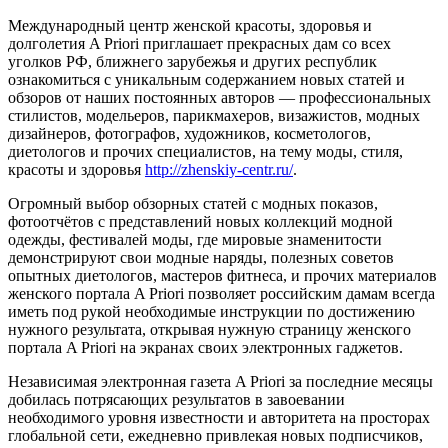
Международный центр женской красоты, здоровья и
долголетия A Priori приглашает прекрасных дам со всех
уголков РФ, ближнего зарубежья и других республик
ознакомиться с уникальным содержанием новых статей и
обзоров от наших постоянных авторов — профессиональных
стилистов, модельеров, парикмахеров, визажистов, модных
дизайнеров, фотографов, художников, косметологов,
диетологов и прочих специалистов, на тему моды, стиля,
красоты и здоровья
http://zhenskiy-centr.ru/
.
Огромный выбор обзорных статей с модных показов,
фотоотчётов с представлений новых коллекций модной
одежды, фестивалей моды, где мировые знаменитости
демонстрируют свои модные наряды, полезных советов
опытных диетологов, мастеров фитнеса, и прочих материалов
женского портала A Priori позволяет российским дамам всегда
иметь под рукой необходимые инструкции по достижению
нужного результата, открывая нужную страницу женского
портала A Priori на экранах своих электронных гаджетов.
Независимая электронная газета A Priori за последние месяцы
добилась потрясающих результатов в завоевании
необходимого уровня известности и авторитета на просторах
глобальной сети, ежедневно привлекая новых подписчиков,