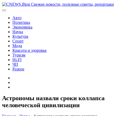
Перейти
к
содержимому
Авто
Политика
Экономика
Наука
Культура
Спорт
Мода
Красота и здоровье
Туризм
Hi-FI
ЧП
Разное
Главная
Контакты
Карта
сайта
Астрономы назвали сроки коллапса
человеческой цивилизации