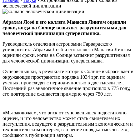
Главная
›
Наука
›
Астрономы назвали сроки коллапса
человеческой цивилизации
Абрахам Лоэб и его коллега Манасви Лингам оценили
сроки, когда на Солнце вспыхнет разрушительная для
человеческой цивилизации супервспышка.
Руководитель отделения астрономии Гарвардского
университета Абрахам Лоэб и его коллега Манасви Лингам
оценили сроки, когда на Солнце вспыхнет разрушительная
для человеческой цивилизации супервспышка.
Супервспышки, в результате которых Солнце выбрасывает в
окружающее пространство порядка 1034 эрг, по оценкам
ученых, происходят с периодичностью в две тысячи лет.
Последний раз аналогичное явление произошло в 775 году,
его повторение ожидается примерно через 750 лет.
«Мы заключаем, что риск от супервспышек недостаточно
оценен, и что человечество может стать свидетелем их
наступления, ведущего к разрушительным экономическим и
технологическим потерям, в течение порядка тысячи лет», —
сообщают в публикации авторы.