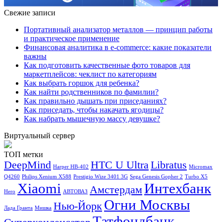
Свежие записи
Портативный анализатор металлов — принцип работы
и практическое применение
Финансовая аналитика в e-commerce: какие показатели
важны
Как подготовить качественные фото товаров для
маркетплейсов: чеклист по категориям
Как выбрать горшок для ребенка?
Как найти родственников по фамилии?
Как правильно дышать при приседаниях?
Как приседать, чтобы накачать ягодицы?
Как набрать мышечную массу девушке?
Виртуальный сервер
ТОП метки
DeepMind
HTC U Ultra
Libratus
Harper HB-402
Micromax
Q4260
Philips Xenium X588
Prestigio Wize 3401 3G
Sega Genesis Gopher 2
Turbo X5
Xiaomi
Интехбанк
Амстердам
Hero
АВТОВАЗ
Огни Москвы
Нью-Йорк
Лада Гранта
Мишка
Татфондбанк