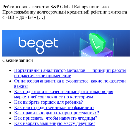
Рейтинговое агентство S&P Global Ratings понизило
Промсвязьбанку долгосрочный кредитный рейтинг эмитента
с «ВВ-» до «B+» […]
Свежие записи
Портативный анализатор металлов — принцип работы
и практическое применение
Финансовая аналитика в e-commerce: какие показатели
важны
Как подготовить качественные фото товаров для
маркетплейсов: чеклист по категориям
Как выбрать горшок для ребенка?
Как найти родственников по фамилии?
Как правильно дышать при приседаниях?
Как приседать, чтобы накачать ягодицы?
Как набрать мышечную массу девушке?