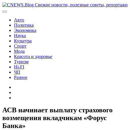
Перейти
к
содержимому
Авто
Политика
Экономика
Наука
Культура
Спорт
Мода
Красота и здоровье
Туризм
Hi-FI
ЧП
Разное
Главная
Контакты
Карта
сайта
АСВ начинает выплату страхового
возмещения вкладчикам «Форус
Банка»