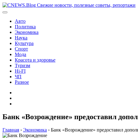
Перейти
к
содержимому
Авто
Политика
Экономика
Наука
Культура
Спорт
Мода
Красота и здоровье
Туризм
Hi-FI
ЧП
Разное
Главная
Контакты
Карта
сайта
Банк «Возрождение» предоставил допо
Главная
›
Экономика
›
Банк «Возрождение» предоставил допо