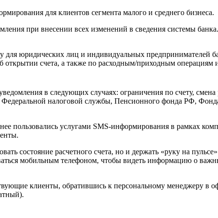
мирования для клиентов сегмента малого и среднего бизнеса.
омления при внесении всех изменений в сведения системы банка
у для юридических лиц и индивидуальных предпринимателей бан
б открытии счета, а также по расходным/приходным операциям
ведомления в следующих случаях: ограничения по счету, смена 
з Федеральной налоговой службы, Пенсионного фонда РФ, Фонд
нее пользовались услугами SMS-информирования в рамках комп
енты.
овать состояние расчетного счета, но и держать «руку на пульс
оваться мобильным телефоном, чтобы видеть информацию о важ
ующие клиенты, обратившись к персональному менеджеру в офи
атный).