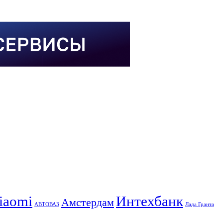
iaomi
Интехбанк
Амстердам
АВТОВАЗ
Лада Гранта