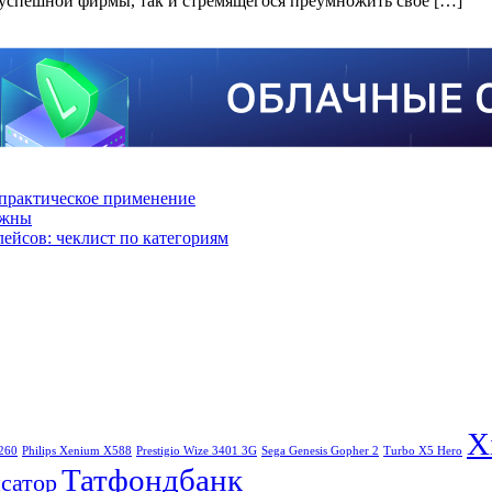
 успешной фирмы, так и стремящегося преумножить свое […]
практическое применение
ажны
лейсов: чеклист по категориям
X
260
Philips Xenium X588
Prestigio Wize 3401 3G
Sega Genesis Gopher 2
Turbo X5 Hero
Татфондбанк
сатор