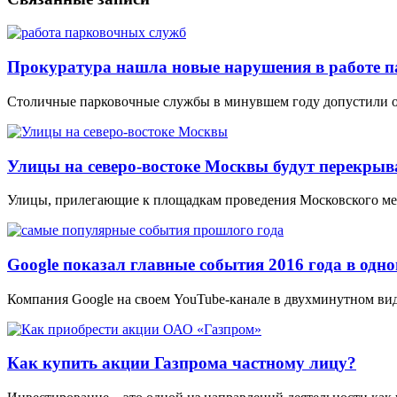
Прокуратура нашла новые нарушения в работе 
Столичные парковочные службы в минувшем году допустили ок
Улицы на северо-востоке Москвы будут перекрыват
Улицы, прилегающие к площадкам проведения Московского меж
Google показал главные события 2016 года в одно
Компания Google на своем YouTube-канале в двухминутном ви
Как купить акции Газпрома частному лицу?