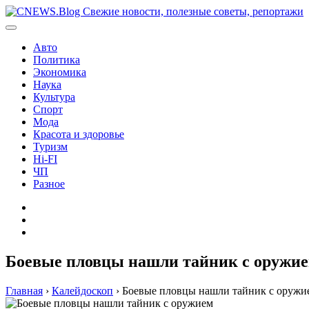
Перейти
к
содержимому
Авто
Политика
Экономика
Наука
Культура
Спорт
Мода
Красота и здоровье
Туризм
Hi-FI
ЧП
Разное
Главная
Контакты
Карта
сайта
Боевые пловцы нашли тайник с оружие
Главная
›
Калейдоскоп
›
Боевые пловцы нашли тайник с оружие