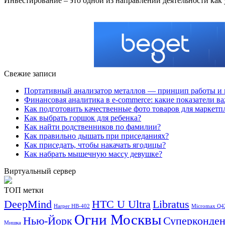
Инвестирование – это одной из направлений деятельности как
Свежие записи
Портативный анализатор металлов — принцип работы и 
Финансовая аналитика в e-commerce: какие показатели в
Как подготовить качественные фото товаров для маркетп
Как выбрать горшок для ребенка?
Как найти родственников по фамилии?
Как правильно дышать при приседаниях?
Как приседать, чтобы накачать ягодицы?
Как набрать мышечную массу девушке?
Виртуальный сервер
ТОП метки
DeepMind
HTC U Ultra
Libratus
Harper HB-402
Micromax Q4
Огни Москвы
Нью-Йорк
Суперконден
Мишка