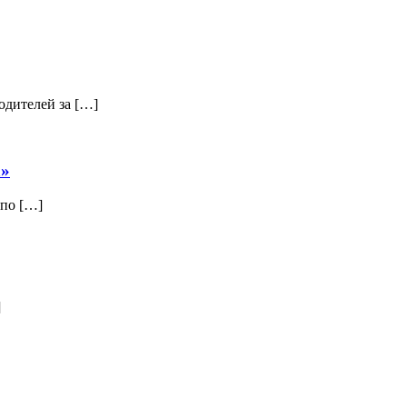
одителей за […]
а»
 по […]
]