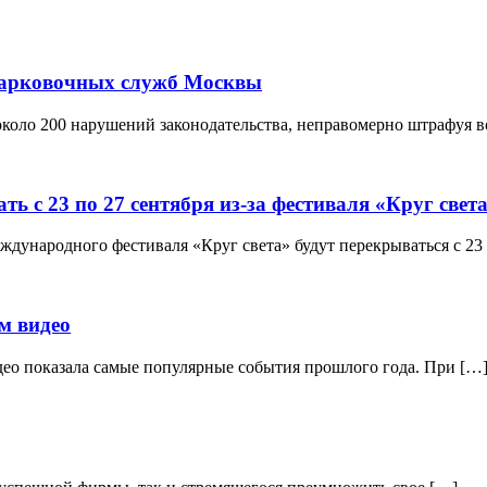
парковочных служб Москвы
оло 200 нарушений законодательства, неправомерно штрафуя в
ь с 23 по 27 сентября из-за фестиваля «Круг свет
дународного фестиваля «Круг света» будут перекрываться с 23
м видео
део показала самые популярные события прошлого года. При […