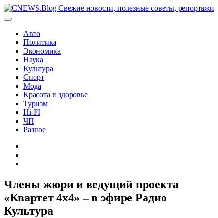
Перейти
к
содержимому
Авто
Политика
Экономика
Наука
Культура
Спорт
Мода
Красота и здоровье
Туризм
Hi-FI
ЧП
Разное
Главная
Контакты
Карта
сайта
Члены жюри и ведущий проекта
«Квартет 4х4» – в эфире Радио
Культура