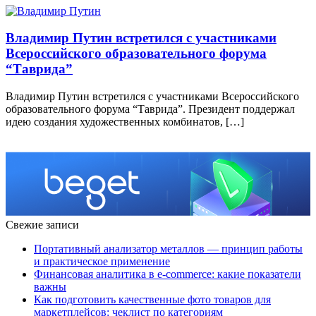
Владимир Путин встретился с участниками
Всероссийского образовательного форума
“Таврида”
Владимир Путин встретился с участниками Всероссийского
образовательного форума “Таврида”. Президент поддержал
идею создания художественных комбинатов, […]
Свежие записи
Портативный анализатор металлов — принцип работы
и практическое применение
Финансовая аналитика в e-commerce: какие показатели
важны
Как подготовить качественные фото товаров для
маркетплейсов: чеклист по категориям