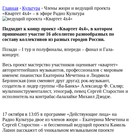
Главная
›
Культура
›
Члены жюри и ведущий проекта
«Квартет 4х4» – в эфире Радио Культура
Подходит к концу проект «Квартет 4х4», в котором
принимают участие 16 абсолютно разнообразных по
составу коллективов из разных городов России.
Позади – I тур и полуфиналы, впереди – финал и Гала-
концерт.
Весь проект мастерство участников оценивает «квартет»
авторитетнейших музыкантов, профессионалов с мировым
именем: пианистки Екатерина Мечетина и Людмила
Берлинская (они сменяют друг друга); рок-музыкант,
создатель и лидер группы «Ва-Банкъ» Александр Ф. Скляр;
мультиинструменталист, этнограф, певец Сергей Старостин и
исполнитель на контрабас-балалайке Михаил Дзюдзе.
17 октября в 13:05 в программе «Действующие лица» на
Радио Культура двое из членов жюри – Екатерина Мечетина и
Сергей Старостин – и бессменный ведущий проекта Камиль
Ларин расскажут об уникальном музыкальном проекте