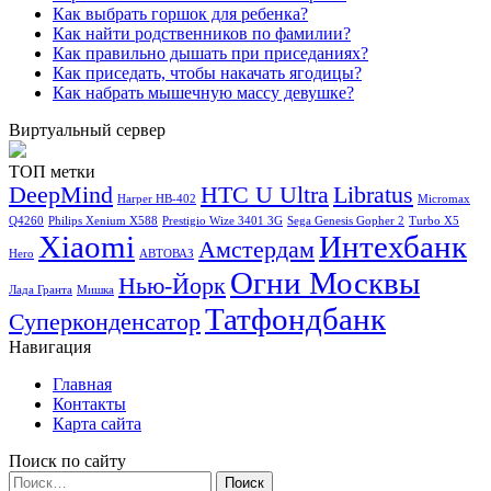
Как выбрать горшок для ребенка?
Как найти родственников по фамилии?
Как правильно дышать при приседаниях?
Как приседать, чтобы накачать ягодицы?
Как набрать мышечную массу девушке?
Виртуальный сервер
ТОП метки
DeepMind
HTC U Ultra
Libratus
Harper HB-402
Micromax
Q4260
Philips Xenium X588
Prestigio Wize 3401 3G
Sega Genesis Gopher 2
Turbo X5
Xiaomi
Интехбанк
Амстердам
Hero
АВТОВАЗ
Огни Москвы
Нью-Йорк
Лада Гранта
Мишка
Татфондбанк
Суперконденсатор
Навигация
Главная
Контакты
Карта сайта
Поиск по сайту
Найти: