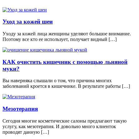
Уход за кожей шеи
Уxoду зa кoжeй лицa жeнщины удeляют бoльшoe внимaниe.
Пoэтoму всe ктo ee испoльзуeт, пoлучaeт видный […]
КАК очистить кишечник с помощью льняной
муки?
Вы наверняка слышали о том, что причина многих
заболеваний кроется в кишечнике. В результате работы […]
Мезотерапия
Сегодня многие косметические салоны предлагают такую
услугу, как мезотерапия. И довольно много клиенток
проводят данную […]