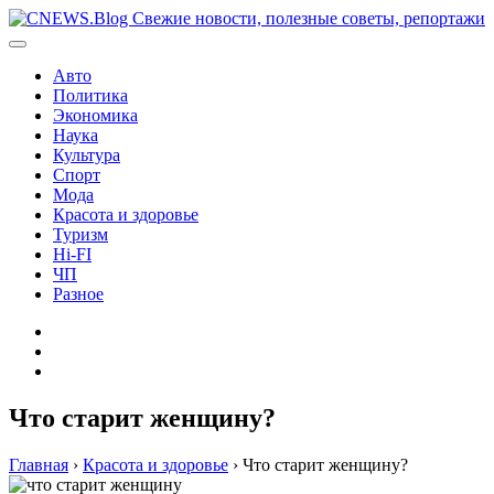
Перейти
к
содержимому
Авто
Политика
Экономика
Наука
Культура
Спорт
Мода
Красота и здоровье
Туризм
Hi-FI
ЧП
Разное
Главная
Контакты
Карта
сайта
Что старит женщину?
Главная
›
Красота и здоровье
›
Что старит женщину?