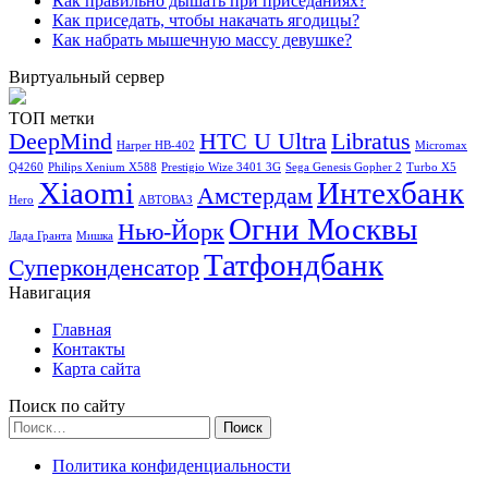
Как правильно дышать при приседаниях?
Как приседать, чтобы накачать ягодицы?
Как набрать мышечную массу девушке?
Виртуальный сервер
ТОП метки
DeepMind
HTC U Ultra
Libratus
Harper HB-402
Micromax
Q4260
Philips Xenium X588
Prestigio Wize 3401 3G
Sega Genesis Gopher 2
Turbo X5
Xiaomi
Интехбанк
Амстердам
Hero
АВТОВАЗ
Огни Москвы
Нью-Йорк
Лада Гранта
Мишка
Татфондбанк
Суперконденсатор
Навигация
Главная
Контакты
Карта сайта
Поиск по сайту
Найти:
Политика конфиденциальности