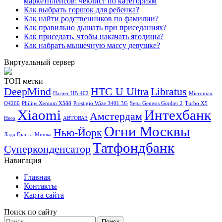
маркетплейсов: чеклист по категориям
Как выбрать горшок для ребенка?
Как найти родственников по фамилии?
Как правильно дышать при приседаниях?
Как приседать, чтобы накачать ягодицы?
Как набрать мышечную массу девушке?
Виртуальный сервер
ТОП метки
DeepMind
HTC U Ultra
Libratus
Harper HB-402
Micromax
Q4260
Philips Xenium X588
Prestigio Wize 3401 3G
Sega Genesis Gopher 2
Turbo X5
Xiaomi
Интехбанк
Амстердам
Hero
АВТОВАЗ
Огни Москвы
Нью-Йорк
Лада Гранта
Мишка
Татфондбанк
Суперконденсатор
Навигация
Главная
Контакты
Карта сайта
Поиск по сайту
Найти: