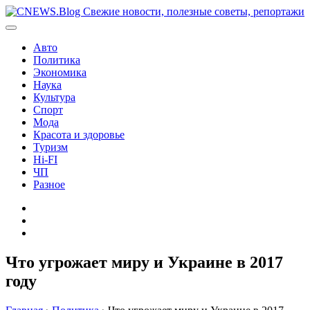
Перейти
к
содержимому
Авто
Политика
Экономика
Наука
Культура
Спорт
Мода
Красота и здоровье
Туризм
Hi-FI
ЧП
Разное
Главная
Контакты
Карта
сайта
Что угрожает миру и Украине в 2017
году