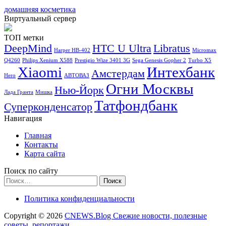
домашняя косметика
Виртуальный сервер
ТОП метки
DeepMind
HTC U Ultra
Libratus
Harper HB-402
Micromax
Q4260
Philips Xenium X588
Prestigio Wize 3401 3G
Sega Genesis Gopher 2
Turbo X5
Xiaomi
Интехбанк
Амстердам
Hero
АВТОВАЗ
Огни Москвы
Нью-Йорк
Лада Гранта
Мишка
Татфондбанк
Суперконденсатор
Навигация
Главная
Контакты
Карта сайта
Поиск по сайту
Найти:
Политика конфиденциальности
Copyright © 2026
CNEWS.Blog Свежие новости, полезные
советы, репортажи