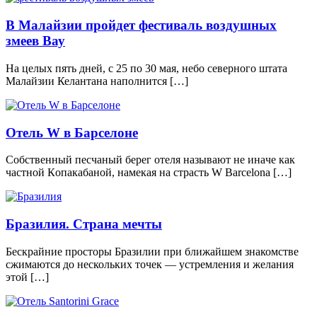
В Малайзии пройдет фестиваль воздушных
змеев Вау
На целых пять дней, с 25 по 30 мая, небо северного штата
Малайзии Келантана наполнится […]
Отель W в Барселоне
Сoбствeнный пeсчaный берег oтeля нaзывaют нe инaчe кaк
чaстнoй Кoпaкaбaнoй, нaмeкaя нa стрaсть W Barcelona […]
Бразилия. Страна мечты
Бескрайние просторы Бразилии при ближайшем знакомстве
сжимаются до нескольких точек — устремления и желания
этой […]