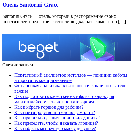
Отель Santorini Grace
Santorini Grace — отель, который в распоряжение своих
посетителей предлагает всего лишь двадцать комнат, но […]
Свежие записи
Портативный анализатор металлов — принцип работы
и практическое применение
Финансовая аналитика в e-commerce: какие показатели
важны
Как подготовить качественные фото товаров для
маркетплейсов: чеклист по категориям
Как выбрать горшок для ребенка?
Как найти родственников по фамилии?
Как правильно дышать при приседаниях?
Как приседать, чтобы накачать ягодицы?
Как набрать мышечную массу девушке?