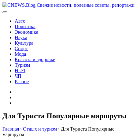
Перейти
к
содержимому
Авто
Политика
Экономика
Наука
Культура
Спорт
Мода
Красота и здоровье
Туризм
Hi-FI
ЧП
Разное
Главная
Контакты
Карта
сайта
Для Туриста Популярные маршруты
Главная
›
Отдых и туризм
›
Для Туриста Популярные
маршруты