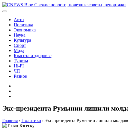
Перейти
к
содержимому
Авто
Политика
Экономика
Наука
Культура
Спорт
Мода
Красота и здоровье
Туризм
Hi-FI
ЧП
Разное
Главная
Контакты
Карта
сайта
Экс-президента Румынии лишили молда
Главная
›
Политика
›
Экс-президента Румынии лишили молдавс