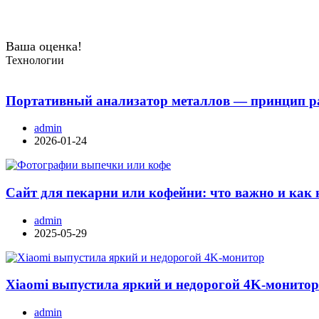
Ваша оценка!
Технологии
Портативный анализатор металлов — принцип ра
admin
2026-01-24
Сайт для пекарни или кофейни: что важно и как 
admin
2025-05-29
Xiaomi выпустила яркий и недорогой 4K-монито
admin