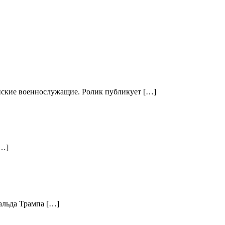
йские военнослужащие. Ролик публикует […]
[…]
альда Трампа […]