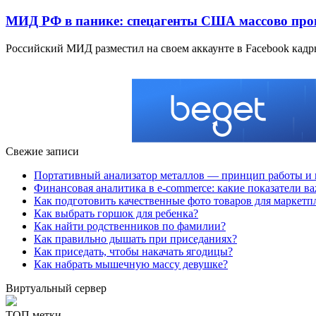
МИД РФ в панике: спецагенты США массово про
Российский МИД разместил на своем аккаунте в Facebook кад
Свежие записи
Портативный анализатор металлов — принцип работы и 
Финансовая аналитика в e-commerce: какие показатели в
Как подготовить качественные фото товаров для маркетп
Как выбрать горшок для ребенка?
Как найти родственников по фамилии?
Как правильно дышать при приседаниях?
Как приседать, чтобы накачать ягодицы?
Как набрать мышечную массу девушке?
Виртуальный сервер
ТОП метки