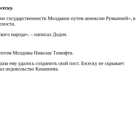
сеску.
цию государственности Молдавии путем аннексии Румынией», в
сности.
кого народа», – написал Додон.
идентом Молдовы Николае Тимофти.
аза ему удалось сохранить свой пост. Бэсеску не скрывает
вал недовольство Кишинева.