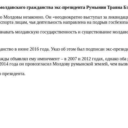
молдавского гражданства экс-президента Румынии Траяна Бэ
ство Молдовы незаконно. Он «неоднократно выступал за ликвида
аспорта лицам, чья деятельность направлена на подрыв госбезопа
знавать молдавскую государственность и существование молдавс
данство в июне 2016 года. Указ об этом был подписан экс-през
ды объявлял ему импичмент – в 2007 и 2012 годах, однако оба р
 2014 года он провозгласил Молдову румынской землей, чем выз
 президента.