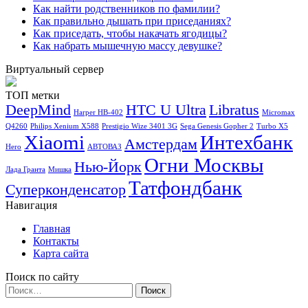
Как найти родственников по фамилии?
Как правильно дышать при приседаниях?
Как приседать, чтобы накачать ягодицы?
Как набрать мышечную массу девушке?
Виртуальный сервер
ТОП метки
DeepMind
HTC U Ultra
Libratus
Harper HB-402
Micromax
Q4260
Philips Xenium X588
Prestigio Wize 3401 3G
Sega Genesis Gopher 2
Turbo X5
Xiaomi
Интехбанк
Амстердам
Hero
АВТОВАЗ
Огни Москвы
Нью-Йорк
Лада Гранта
Мишка
Татфондбанк
Суперконденсатор
Навигация
Главная
Контакты
Карта сайта
Поиск по сайту
Найти: