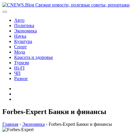
Перейти
к
содержимому
Авто
Политика
Экономика
Наука
Культура
Спорт
Мода
Красота и здоровье
Туризм
Hi-FI
ЧП
Разное
Главная
Контакты
Карта
сайта
Forbes-Expert Банки и финансы
Главная
›
Экономика
›
Forbes-Expert Банки и финансы