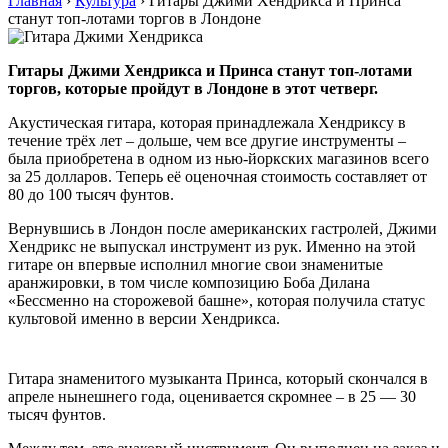
Главная
›
Культура
›
Гитары Джими Хендрикса и Принса
станут топ-лотами торгов в Лондоне
Гитары Джими Хендрикса и Принса станут топ-лотами
торгов, которые пройдут в Лондоне в этот четверг.
Акустическая гитара, которая принадлежала Хендриксу в
течение трёх лет – дольше, чем все другие инструменты –
была приобретена в одном из нью-йоркских магазинов всего
за 25 долларов. Теперь её оценочная стоимость составляет от
80 до 100 тысяч фунтов.
Вернувшись в Лондон после американских гастролей, Джими
Хендрикс не выпускал инструмент из рук. Именно на этой
гитаре он впервые исполнил многие свои знаменитые
аранжировки, в том числе композицию Боба Дилана
«Бессменно на сторожевой башне», которая получила статус
культовой именно в версии Хендрикса.
Гитара знаменитого музыканта Принса, который скончался в
апреле нынешнего года, оценивается скромнее – в 25 — 30
тысяч фунтов.