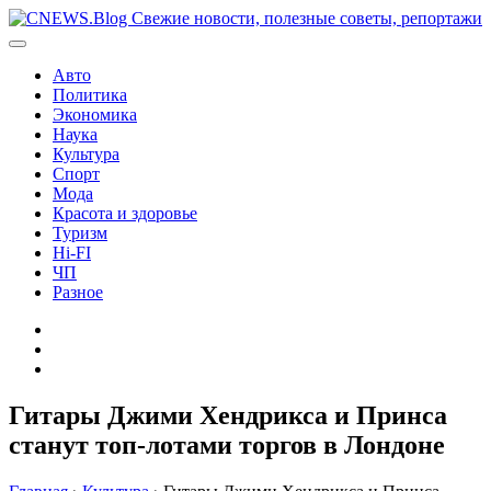
Перейти
к
содержимому
Авто
Политика
Экономика
Наука
Культура
Спорт
Мода
Красота и здоровье
Туризм
Hi-FI
ЧП
Разное
Главная
Контакты
Карта
сайта
Гитары Джими Хендрикса и Принса
станут топ-лотами торгов в Лондоне