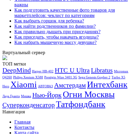
важны
Как подготовить качественные фото товаров для
маркетплейсов: чеклист по категориям
Как выбрать горшок для ребенка?
Как найти родственников по фамилии?
Как правильно дышать при приседаниях?
Как приседать, чтобы накачать ягодицы?
Как набрать мышечную массу девушке?
Виртуальный сервер
ТОП метки
DeepMind
HTC U Ultra
Libratus
Harper HB-402
Micromax
Q4260
Philips Xenium X588
Prestigio Wize 3401 3G
Sega Genesis Gopher 2
Turbo X5
Xiaomi
Интехбанк
Амстердам
Hero
АВТОВАЗ
Огни Москвы
Нью-Йорк
Лада Гранта
Мишка
Татфондбанк
Суперконденсатор
Навигация
Главная
Контакты
Карта сайта