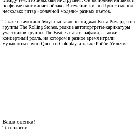
Между тем, это знаковый инструмент. Он выполнен на заказ и
по форме напоминает облако. В течение жизни Принс сменил
несколько гитар «облачной модели» разных цветов.
Также на аукцион будут выставлены пиджак Кита Ричардса из
группы The Rolling Stones, редкие автопортреты-карикатуры
участников группы The Beatles с автографами, а также
концертный рояль, на котором в разное время играли
музыканты групп Queen и Coldplay, а также Робби Уильямс.
Ваша оценка!
Технологии