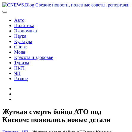
Перейти
к
содержимому
Авто
Политика
Экономика
Наука
Культура
Спорт
Мода
Красота и здоровье
Туризм
Hi-FI
ЧП
Разное
Главная
Контакты
Карта
сайта
Жуткая смерть бойца АТО под
Киевом: появились новые детали