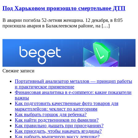
Под Харьковом произошло смертельное ДТП
В аварии погибла 52-летняя женщина. 12 декабря, в 8:05
произошла авария в Балаклеевском районе, на […]
Свежие записи
Портативный анализатор металлов — принцип работы
и практическое применение
Финансовая аналитика в e-commerce: какие показатели
важны
Как подготовить качественные фото товаров для
маркетплейсов: чеклист по категориям
Как выбрать горшок для ребенка?
Как найти родственников по фамилии?
Как правильно дышать при приседаниях?
Как приседать, чтобы накачать ягодицы?
Как набрать мышечную массу девушке?