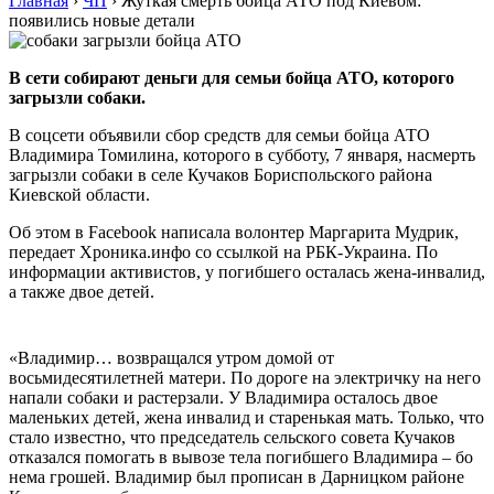
Главная
›
ЧП
›
Жуткая смерть бойца АТО под Киевом:
появились новые детали
В сети собирают деньги для семьи бойца АТО, которого
загрызли собаки.
В соцсети объявили сбор средств для семьи бойца АТО
Владимира Томилина, которого в субботу, 7 января, насмерть
загрызли собаки в селе Кучаков Бориспольского района
Киевской области.
Об этом в Facebook написала волонтер Маргарита Мудрик,
передает Хроника.инфо со ссылкой на РБК-Украина. По
информации активистов, у погибшего осталась жена-инвалид,
а также двое детей.
«Владимир… возвращался утром домой от
восьмидесятилетней матери. По дороге на электричку на него
напали собаки и растерзали. У Владимира осталось двое
маленьких детей, жена инвалид и старенькая мать. Только, что
стало известно, что председатель сельского совета Кучаков
отказался помогать в вывозе тела погибшего Владимира – бо
нема грошей. Владимир был прописан в Дарницком районе