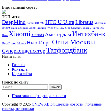
Виртуальный сервер
ТОП метки
DeepMind
HTC U Ultra
Libratus
Harper HB-402
Micromax
Q4260
Philips Xenium X588
Prestigio Wize 3401 3G
Sega Genesis Gopher 2
Turbo X5
Xiaomi
Интехбанк
Амстердам
Hero
АВТОВАЗ
Огни Москвы
Нью-Йорк
Лада Гранта
Мишка
Татфондбанк
Суперконденсатор
Навигация
Главная
Контакты
Карта сайта
Поиск по сайту
Найти:
Политика конфиденциальности
Copyright © 2026
CNEWS.Blog Свежие новости, полезные
советы, репортажи