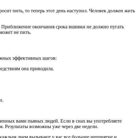
осит пить, то теперь этот день наступил. Человек должен жить
ю. Приближение окончания срока вшивки не должно пугать
может не пить.
важных эффективных шагов:
ледствиям она приводила.
и.
ченных вами пьяных людей. Если в снах вы употребляете
м. Результаты возможны уже через две недели.
с каждым днем вызывают у вас все большее неприятие и