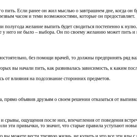
 пить. Если ранее он жил мыслью о завтрашнем дне, когда он бр
резвым часом и теми возможностями, которые он предоставляет.
нии полугода желание выпить будет сводиться постепенно к нул
ее у него не было – выбора. Он по своему желанию может пить и 
мостоятельно, без помощи врачей, то должны предпринять ряд 
рых вы начали пить, как развивалась зависимость, к каким пос
сь от влияния на подсознание сторонних предметов.
, прямо объявив друзьям о своем решении отказаться от выпивк
и срывы, ощущения после них, впечатления от поведения встре
дили эти привычки, то значит, что старые правила уступают новы
 вы можете вести трезвую жизнь, не курить и что все эти яды 