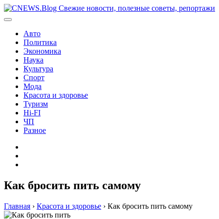
Перейти
к
содержимому
Авто
Политика
Экономика
Наука
Культура
Спорт
Мода
Красота и здоровье
Туризм
Hi-FI
ЧП
Разное
Главная
Контакты
Карта
сайта
Как бросить пить самому
Главная
›
Красота и здоровье
›
Как бросить пить самому