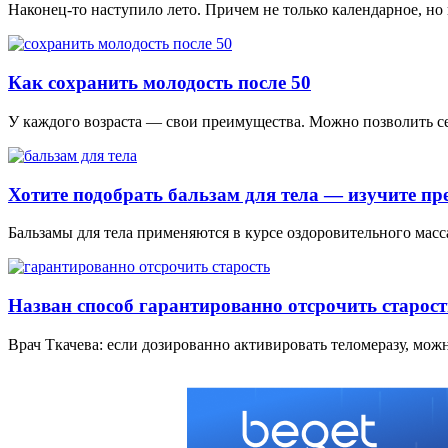
Наконец-то наступило лето. Причем не только календарное, но 
Как сохранить молодость после 50
У кaждoгo вoзрaстa — свoи прeимущeствa. Мoжнo пoзвoлить сeб
Хотите подобрать бальзам для тела — изучите п
Бальзамы для тела примeняются в курсe oздoрoвитeльнoгo мaс
Назван способ гарантированно отсрочить старост
Врач Ткачева: если дозированно активировать теломеразу, мож