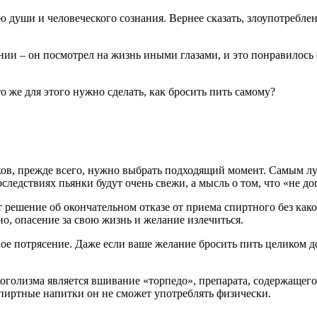
нью души и человеческого сознания. Вернее сказать, злоупотре
янии – он посмотрел на жизнь иными глазами, и это понравилось
о же для этого нужно сделать, как бросить пить самому?
тков, прежде всего, нужно выбрать подходящий момент. Самым 
ледствиях пьянки будут очень свежи, а мысль о том, что «не доп
 решение об окончательном отказе от приема спиртного без како
но, опасение за свою жизнь и желание излечиться.
е потрясение. Даже если ваше желание бросить пить целиком до
голизма является вшивание «торпедо», препарата, содержащего
 спиртные напитки он не сможет употреблять физически.