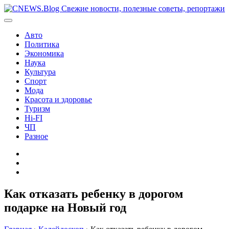
Перейти
к
содержимому
Авто
Политика
Экономика
Наука
Культура
Спорт
Мода
Красота и здоровье
Туризм
Hi-FI
ЧП
Разное
Главная
Контакты
Карта
сайта
Как отказать ребенку в дорогом
подарке на Новый год