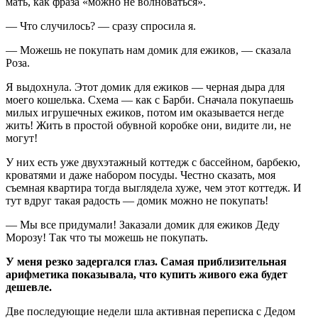
мать, как фраза «можно не волноваться».
— Что случилось? — сразу спросила я.
— Можешь не покупать нам домик для ежиков, — сказала
Роза.
Я выдохнула. Этот домик для ежиков — черная дыра для
моего кошелька. Схема — как с Барби. Сначала покупаешь
милых игрушечных ежиков, потом им оказывается негде
жить! Жить в простой обувной коробке они, видите ли, не
могут!
У них есть уже двухэтажный коттедж с бассейном, барбекю,
кроватями и даже набором посуды. Честно сказать, моя
съемная квартира тогда выглядела хуже, чем этот коттедж. И
тут вдруг такая радость — домик можно не покупать!
— Мы все придумали! Заказали домик для ежиков Деду
Морозу! Так что ты можешь не покупать.
У меня резко задергался глаз. Самая приблизительная
арифметика показывала, что купить живого ежа будет
дешевле.
Две последующие недели шла активная переписка с Дедом