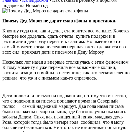
Главная
›
Калейдоскоп
›
Как отказать ребенку в дорогом
подарке на Новый год
Почему Дед Мороз не дарит смартфоны и приставки.
К концу года сил, как и денег, становится все меньше. Хочется
быстрее все доделать, сдать отчеты, купить подарки и в
расписании дел сразу перейти к салатам. Но именно в этот
самый момент, когда последняя нервная клетка держится изо
всех сил, приходят дети с письмом к Деду Морозу.
Несколько лет назад я впервые столкнулась с этим феноменом.
К тому моменту я уже пережила все возможные колики,
госпитализацию и войны в песочнице, так что легкомысленно
решила, что уж и с письмом как-то справлюсь.
Дети положили письмо на подоконник, потому что известно,
что с подоконника письма попадают прямо на Северный
полюс — самый надежный маршрут. Два года назад письма
были положены в морозильник, где благополучны оказались
забыты Дедом. Сияя, как начищенный пятак, младшая дочь
Роза, которой тогда было четыре года, сообщила, что я могу
больше не беспокоиться. Ничто так не взвинчивает опытную