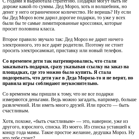
С годами я выработала стратегию. Подарки могут быть не
дороже какой-то суммы. Дед Мороз, хоть и волшебник, но
денег у него ограниченное количество. Не веришь? Ну если
бы Дед Мороз всем дарил дорогие подарки, то уже у всех
были бы те самые лимитированные кроссовки, которые
просит половина класса.
Второе правило звучало так: Дед Мороз не дарит ничего
электронного, это все дарят родители. Поэтому не стоит
просить электросамокат, приставку или новый телефон.
Со временем дети так натренировались, что стали
заказывать подарки, сразу указывая ссылку на заказ на
площадках, где это можно было купить. Я стала
подозревать, что дети уже в Деда Мороза-то и не верят, но
правила игры соблюдают неукоснительно.
Со временем мы пришли к тому, что не все подарки
измеряются деньгами. Ведь можно загадать, например, больше
развлечений. Или иметь много друзей. Или просто — быть
счастливым.
Хотя, похоже, «быть счастливым» — это, наверное, уже из
другого, взрослого, списка. Из моего. Из списка уставшей к
концу года мамы. Такое простое желание, дедушка Мороз. Ну
что тебе стоит?