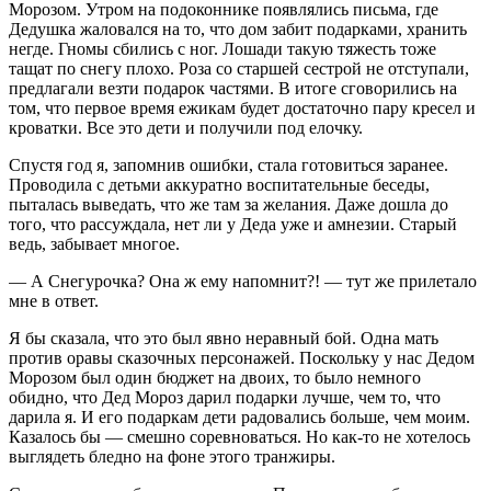
Морозом. Утром на подоконнике появлялись письма, где
Дедушка жаловался на то, что дом забит подарками, хранить
негде. Гномы сбились с ног. Лошади такую тяжесть тоже
тащат по снегу плохо. Роза со старшей сестрой не отступали,
предлагали везти подарок частями. В итоге сговорились на
том, что первое время ежикам будет достаточно пару кресел и
кроватки. Все это дети и получили под елочку.
Спустя год я, запомнив ошибки, стала готовиться заранее.
Проводила с детьми аккуратно воспитательные беседы,
пыталась выведать, что же там за желания. Даже дошла до
того, что рассуждала, нет ли у Деда уже и амнезии. Старый
ведь, забывает многое.
— А Снегурочка? Она ж ему напомнит?! — тут же прилетало
мне в ответ.
Я бы сказала, что это был явно неравный бой. Одна мать
против оравы сказочных персонажей. Поскольку у нас Дедом
Морозом был один бюджет на двоих, то было немного
обидно, что Дед Мороз дарил подарки лучше, чем то, что
дарила я. И его подаркам дети радовались больше, чем моим.
Казалось бы — смешно соревноваться. Но как-то не хотелось
выглядеть бледно на фоне этого транжиры.