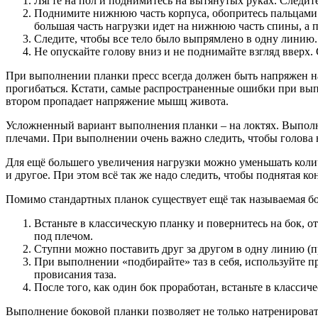
Лягте на пол и поднимитесь на вытянутых руках. Следите
Поднимите нижнюю часть корпуса, обопритесь пальцами но
большая часть нагрузки идет на нижнюю часть спины, а
Следите, чтобы все тело было выпрямлено в одну линию.
Не опускайте голову вниз и не поднимайте взгляд вверх.
При выполнении планки пресс всегда должен быть напряжен н
прогибаться. Кстати, самые распространенные ошибки при выпо
втором пропадает напряжение мышц живота.
Усложненный вариант выполнения планки – на локтях. Выполняе
плечами. При выполнении очень важно следить, чтобы голова 
Для ещё большего увеличения нагрузки можно уменьшать колич
и другое. При этом всё так же надо следить, чтобы поднятая к
Помимо стандартных планок существует ещё так называемая бо
Встаньте в классическую планку и повернитесь на бок, о
под плечом.
Ступни можно поставить друг за другом в одну линию (п
При выполнении «подбирайте» таз в себя, используйте п
провисания таза.
После того, как один бок проработан, встаньте в класси
Выполнение боковой планки позволяет не только натренировать