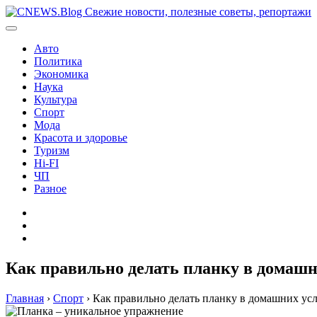
Перейти
к
содержимому
Авто
Политика
Экономика
Наука
Культура
Спорт
Мода
Красота и здоровье
Туризм
Hi-FI
ЧП
Разное
Главная
Контакты
Карта
сайта
Как правильно делать планку в домашн
Главная
›
Спорт
›
Как правильно делать планку в домашних ус