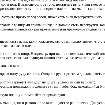
 за тем, чтобы ладони находились точно под плечами.
г в пол. В зависимости от того, поставите вы ступни вместе и
 при положении «ступни на ширине плеч» — на мышцы живота.
 Смотрите прямо перед собой, иначе есть риск перегрузить шею.
аравне с мышцами спины, нигде не должно быть перегрузки. К
лнении планки как раз провисание или чрезмерное поднятие таз
тся она так же, как и классическая, с тем исключением, что ст
не вжималась в плечи.
ество точек опор. Например, при выполнении классической или п
онечность создавала единую линию с телом, а плечи не поднимали
ковая планка:
торвав одну руку от пола. Опорная рука при этом должна иметь т
ростой вариант) или друг на друга (усложненный вариант).
ресс для поддержки и следите за тем, чтобы бок, находящийся б
ческую планку и поменяйте опорные руки.
 мышцы, но и развивает баланс и чувство равновесия. Для усло