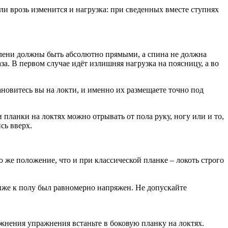
ли врозь изменится и нагрузка: при сведенных вместе ступнях
олени должны быть абсолютно прямыми, а спина не должна
а. В первом случае идёт излишняя нагрузка на поясницу, а во
ановитесь вы на локти, и именно их размещаете точно под
ланки на локтях можно отрывать от пола руку, ногу или и то,
сь вверх.
о же положение, что и при классической планке – локоть строго
лиже к полу был равномерно напряжен. Не допускайте
жнения упражнения встаньте в боковую планку на локтях.