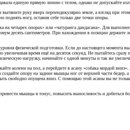
давала единую прямую линию с телом, однако не допускайте из
вытяните руку вверх перпендикулярно земле, а взгляд при этом
о поднять ногу, оставив себе только две точки опоры.
 на четырех опорах» или «чатуранга дандасана». Для выполнени
имум десять сантиметров. При нахождении в позиции держите лок
уровня физической подготовки. Если до настоящего момента вы н
но увеличивая время ещё на десяток секунд. Не пытайтесь сразу 
изическую нагрузку, начинайте с одной минуты и так же увелич
кайте колени на пол, а перейдите в асану «собака мордой вниз»
 создайте опору на задние мышцы ног от верхней части бедер, а
быть свободно опущена вниз. С помощью этой асаны вы не тольк
привести мышцы в тонус, повысить выносливость и добиться бол