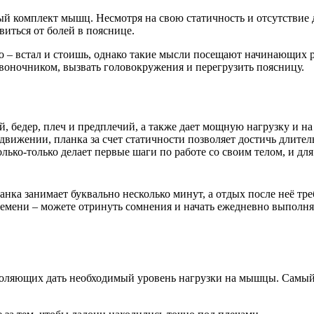
ый комплект мышц. Несмотря на свою статичность и отсутствие
виться от болей в пояснице.
го – встал и стоишь, однако такие мысли посещают начинающих р
воночником, вызвать головокружения и перегрузить поясницу.
 бедер, плеч и предплечий, а также дает мощную нагрузку и на
вижении, планка за счет статичности позволяет достичь длител
ько-только делает первые шаги по работе со своим телом, и для 
нка занимает буквально несколько минут, а отдых после неё тре
ремени – можете отринуть сомнения и начать ежедневно выполня
зволяющих дать необходимый уровень нагрузки на мышцы. Самы