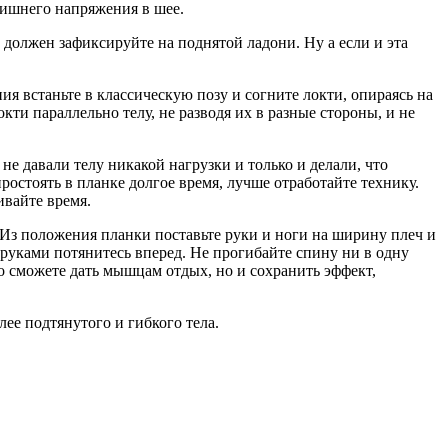
лишнего напряжения в шее.
 должен зафиксируйте на поднятой ладони. Ну а если и эта
я встаньте в классическую позу и согните локти, опираясь на
ти параллельно телу, не разводя их в разные стороны, и не
е давали телу никакой нагрузки и только и делали, что
простоять в планке долгое время, лучше отработайте технику.
ивайте время.
. Из положения планки поставьте руки и ноги на ширину плеч и
 руками потянитесь вперед. Не прогибайте спину ни в одну
о сможете дать мышцам отдых, но и сохранить эффект,
ее подтянутого и гибкого тела.