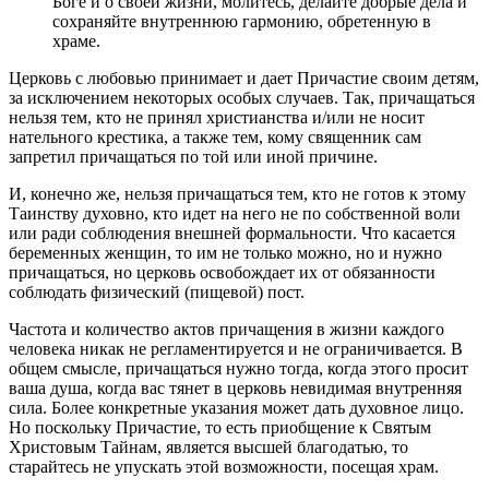
Боге и о своей жизни, молитесь, делайте добрые дела и
сохраняйте внутреннюю гармонию, обретенную в
храме.
Церковь с любовью принимает и дает Причастие своим детям,
за исключением некоторых особых случаев. Так, причащаться
нельзя тем, кто не принял христианства и/или не носит
нательного крестика, а также тем, кому священник сам
запретил причащаться по той или иной причине.
И, конечно же, нельзя причащаться тем, кто не готов к этому
Таинству духовно, кто идет на него не по собственной воли
или ради соблюдения внешней формальности. Что касается
беременных женщин, то им не только можно, но и нужно
причащаться, но церковь освобождает их от обязанности
соблюдать физический (пищевой) пост.
Частота и количество актов причащения в жизни каждого
человека никак не регламентируется и не ограничивается. В
общем смысле, причащаться нужно тогда, когда этого просит
ваша душа, когда вас тянет в церковь невидимая внутренняя
сила. Более конкретные указания может дать духовное лицо.
Но поскольку Причастие, то есть приобщение к Святым
Христовым Тайнам, является высшей благодатью, то
старайтесь не упускать этой возможности, посещая храм.