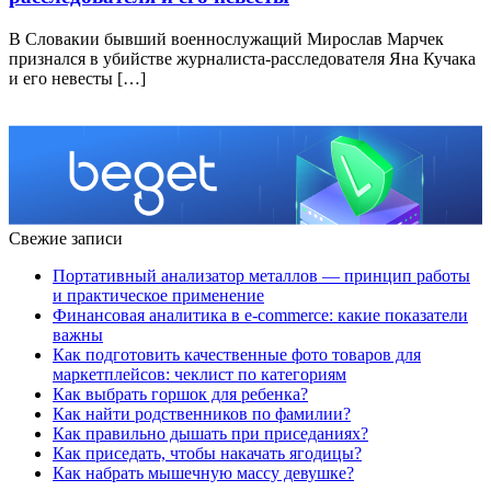
В Словакии бывший военнослужащий Мирослав Марчек
признался в убийстве журналиста-расследователя Яна Кучака
и его невесты […]
Свежие записи
Портативный анализатор металлов — принцип работы
и практическое применение
Финансовая аналитика в e-commerce: какие показатели
важны
Как подготовить качественные фото товаров для
маркетплейсов: чеклист по категориям
Как выбрать горшок для ребенка?
Как найти родственников по фамилии?
Как правильно дышать при приседаниях?
Как приседать, чтобы накачать ягодицы?
Как набрать мышечную массу девушке?