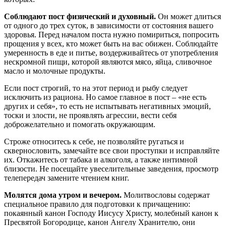
Соблюдают пост физический и духовный.
Он может длиться
от одного до трех суток, в зависимости от состояния вашего
здоровья. Перед началом поста нужно помириться, попросить
прощения у всех, кто может быть на вас обижен. Соблюдайте
умеренность в еде и питье, воздерживайтесь от употребления
нескромной пищи, которой являются мясо, яйца, сливочное
масло и молочные продукты.
Если пост строгий, то на этот период и рыбу следует
исключить из рациона. Но самое главное в пост – «не есть
других и себя», то есть не испытывать негативных эмоций,
тоски и злости, не проявлять агрессии, вести себя
доброжелательно и помогать окружающим.
Строже относитесь к себе, не позволяйте ругаться и
сквернословить, замечайте все свои проступки и исправляйте
их. Откажитесь от табака и алкоголя, а также интимной
близости. Не посещайте увеселительные заведения, просмотр
телепередач замените чтением книг.
Молятся дома утром и вечером.
Молитвословы содержат
специальное правило для подготовки к причащению:
покаянный канон Господу Иисусу Христу, молебный канон к
Пресвятой Богородице, канон Ангелу Хранителю, они