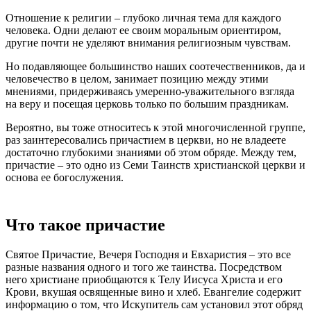
Отношение к религии – глубоко личная тема для каждого
человека. Одни делают ее своим моральным ориентиром,
другие почти не уделяют внимания религиозным чувствам.
Но подавляющее большинство наших соотечественников, да и
человечество в целом, занимает позицию между этими
мнениями, придерживаясь умеренно-уважительного взгляда
на веру и посещая церковь только по большим праздникам.
Вероятно, вы тоже относитесь к этой многочисленной группе,
раз заинтересовались причастием в церкви, но не владеете
достаточно глубокими знаниями об этом обряде. Между тем,
причастие – это одно из Семи Таинств христианской церкви и
основа ее богослужения.
Что такое причастие
Святое Причастие, Вечеря Господня и Евхаристия – это все
разные названия одного и того же таинства. Посредством
него христиане приобщаются к Телу Иисуса Христа и его
Крови, вкушая освященные вино и хлеб. Евангелие содержит
информацию о том, что Искупитель сам установил этот обряд