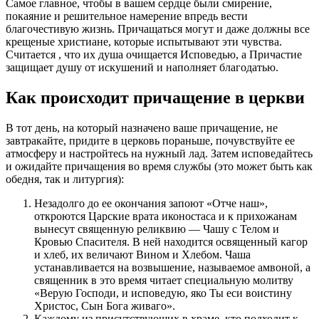
Самое главное, чтобы в вашем сердце были смирение,
покаяние и решительное намерение впредь вести
благочестивую жизнь. Причащаться могут и даже должны все
крещеные христиане, которые испытывают эти чувства.
Считается , что их душа очищается Исповедью, а Причастие
защищает душу от искушений и наполняет благодатью.
Как происходит причащение в церкви
В тот день, на который назначено ваше причащение, не
завтракайте, придите в церковь пораньше, почувствуйте ее
атмосферу и настройтесь на нужный лад. Затем исповедайтесь
и ожидайте причащения во время службы (это может быть как
обедня, так и литургия):
Незадолго до ее окончания запоют «Отче наш»,
откроются Царские врата иконостаса и к прихожанам
вынесут священную реликвию — Чашу с Телом и
Кровью Спасителя. В ней находится освященный кагор
и хлеб, их величают Вином и Хлебом. Чаша
устанавливается на возвышение, называемое амвоной, а
священник в это время читает специальную молитву
«Верую Господи, и исповедую, яко Ты еси воистину
Христос, Сын Бога живаго».
Каждому из присутствующих в храме, кто подходит к