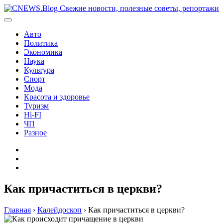
Перейти
к
содержимому
Авто
Политика
Экономика
Наука
Культура
Спорт
Мода
Красота и здоровье
Туризм
Hi-FI
ЧП
Разное
Главная
Контакты
Карта
сайта
Как причаститься в церкви?
Главная
›
Калейдоскоп
›
Как причаститься в церкви?