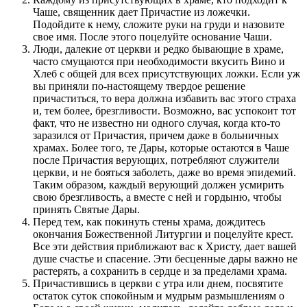
Чаше, священник дает Причастие из ложечки.
Подойдите к нему, сложите руки на груди и назовите
свое имя. После этого поцелуйте основание Чаши.
Люди, далекие от церкви и редко бывающие в храме,
часто смущаются при необходимости вкусить Вино и
Хлеб с общей для всех присутствующих ложки. Если уж
вы приняли по-настоящему твердое решение
причаститься, то вера должна избавить вас этого страха
и, тем более, брезгливости. Возможно, вас успокоит тот
факт, что не известно ни одного случая, когда кто-то
заразился от Причастия, причем даже в больничных
храмах. Более того, те Дары, которые остаются в Чаше
после Причастия верующих, потребляют служители
церкви, и не бояться заболеть, даже во время эпидемий.
Таким образом, каждый верующий должен усмирить
свою брезгливость, а вместе с ней и гордыню, чтобы
принять Святые Дары.
Перед тем, как покинуть стены храма, дождитесь
окончания Божественной Литургии и поцелуйте крест.
Все эти действия приближают вас к Христу, дает вашей
душе счастье и спасение. Эти бесценные дары важно не
растерять, а сохранить в сердце и за пределами храма.
Причастившись в церкви с утра или днем, посвятите
остаток суток спокойным и мудрым размышлениям о