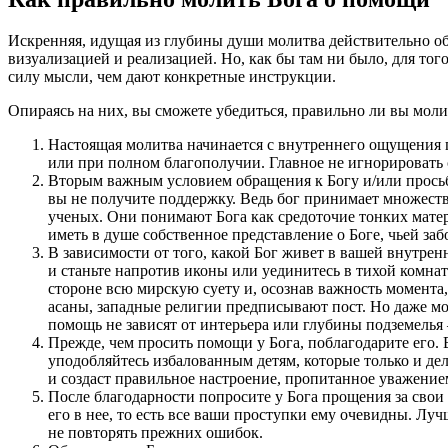
Искренняя, идущая из глубины души молитва действительно о
визуализацией и реализацией. Но, как бы там ни было, для то
силу мысли, чем дают конкретные инструкции.
Опираясь на них, вы сможете убедиться, правильно ли вы моли
Настоящая молитва начинается с внутреннего ощущения 
или при полном благополучии. Главное не игнорировать 
Вторым важным условием обращения к Богу и/или просьбы 
вы не получите поддержку. Ведь бог принимает множество
ученых. Они понимают Бога как средоточие тонких мате
иметь в душе собственное представление о Боге, чьей заб
В зависимости от того, какой Бог живет в вашей внутрен
и станьте напротив иконы или уединитесь в тихой комнате
стороне всю мирскую суету и, осознав важность момента
асаны, западные религии предписывают пост. Но даже мол
помощь не зависят от интерьера или глубины подземелья
Прежде, чем просить помощи у Бога, поблагодарите его. Ва
уподобляйтесь избалованным детям, которые только и дел
и создаст правильное настроение, пропитанное уважение
После благодарности попросите у Бога прощения за свои 
его в нее, то есть все ваши проступки ему очевидны. Лу
не повторять прежних ошибок.