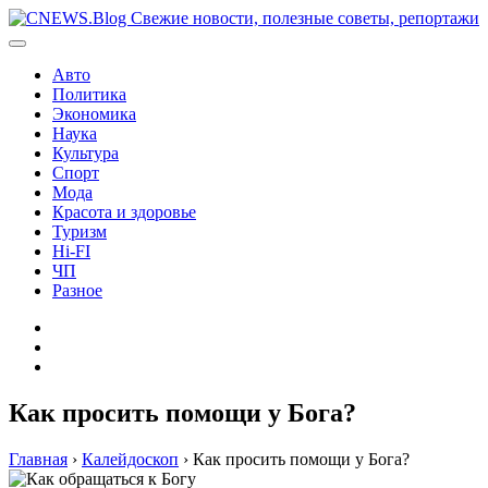
Перейти
к
содержимому
Авто
Политика
Экономика
Наука
Культура
Спорт
Мода
Красота и здоровье
Туризм
Hi-FI
ЧП
Разное
Главная
Контакты
Карта
сайта
Как просить помощи у Бога?
Главная
›
Калейдоскоп
›
Как просить помощи у Бога?