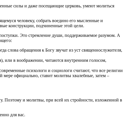
твенные силы и даже посещающие церковь, умеют молиться
щемуся человеку, собрать воедино его мысленные и
евые конструкции, подчиненные этой цели.
и поступки. Это стремление души, поддерживаемое разумом. А
ющего:
гда слова обращения к Богу звучат из уст священнослужителя,
м), или в воображении, читаются внутренним голосом,
современные психологи и социологи считают, что все религии
й мере официально, ставит молитвы хвалебные, затем –
гу. Поэтому и молитвы, при всей их стройности, изложенной в
енно для вас.