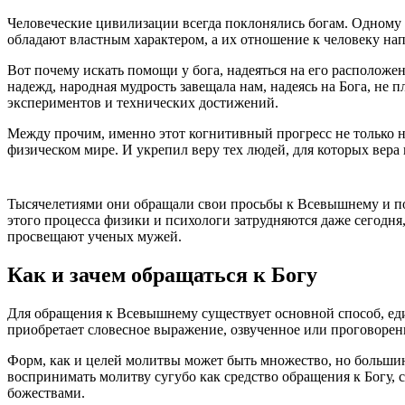
Человеческие цивилизации всегда поклонялись богам. Одному 
обладают властным характером, а их отношение к человеку напр
Вот почему искать помощи у бога, надеяться на его расположе
надежд, народная мудрость завещала нам, надеясь на Бога, не
экспериментов и технических достижений.
Между прочим, именно этот когнитивный прогресс не только н
физическом мире. И укрепил веру тех людей, для которых вера
Тысячелетиями они обращали свои просьбы к Всевышнему и пол
этого процесса физики и психологи затрудняются даже сегодня
просвещают ученых мужей.
Как и зачем обращаться к Богу
Для обращения к Всевышнему существует основной способ, еди
приобретает словесное выражение, озвученное или проговоренн
Форм, как и целей молитвы может быть множество, но большин
воспринимать молитву сугубо как средство обращения к Богу, 
божествами.