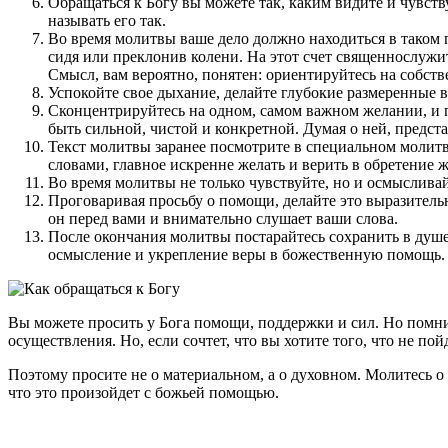
Обращаться к Богу вы можете так, каким видите и чувств
называть его так.
Во время молитвы ваше дело должно находиться в таком 
сидя или преклонив колени. На этот счет священнослужи
Смысл, вам вероятно, понятен: ориентируйтесь на собст
Успокойте свое дыхание, делайте глубокие размеренные 
Сконцентрируйтесь на одном, самом важном желании, и пр
быть сильной, чистой и конкретной. Думая о ней, предст
Текст молитвы заранее посмотрите в специальном молит
словами, главное искренне желать и верить в обретение ж
Во время молитвы не только чувствуйте, но и осмыслива
Проговаривая просьбу о помощи, делайте это выразительно
он перед вами и внимательно слушает ваши слова.
После окончания молитвы постарайтесь сохранить в душе 
осмысление и укрепление веры в божественную помощь. Пр
Вы можете просить у Бога помощи, поддержки и сил. Но помнит
осуществления. Но, если сочтет, что вы хотите того, что не пой
Поэтому просите не о материальном, а о духовном. Молитесь 
что это произойдет с божьей помощью.