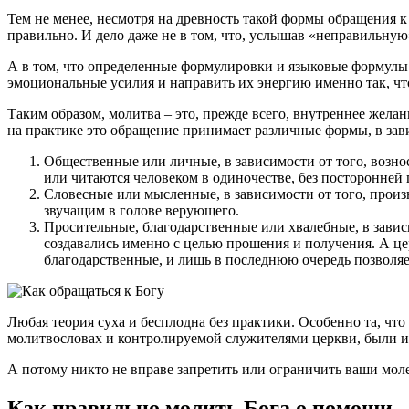
Тем не менее, несмотря на древность такой формы обращения 
правильно. И дело даже не в том, что, услышав «неправильную»
А в том, что определенные формулировки и языковые формулы
эмоциональные усилия и направить их энергию именно так, чт
Таким образом, молитва – это, прежде всего, внутреннее жела
на практике это обращение принимает различные формы, в зав
Общественные или личные, в зависимости от того, вознос
или читаются человеком в одиночестве, без посторонней
Словесные или мысленные, в зависимости от того, произ
звучащим в голове верующего.
Просительные, благодарственные или хвалебные, в завис
создавались именно с целью прошения и получения. А це
благодарственные, и лишь в последнюю очередь позволя
Любая теория суха и бесплодна без практики. Особенно та, чт
молитвословах и контролируемой служителями церкви, были и
А потому никто не вправе запретить или ограничить ваши моле
Как правильно молить Бога о помощи