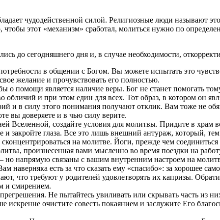
бладает чудодейственной силой. Религиозные люди называют эт
го, чтобы этот «механизм» сработал, молиться нужно по опреде
лись до сегодняшнего дня и, в случае необходимости, откоррект
потребности в общении с Богом. Вы можете испытать это чувст
свое желание и прочувствовать его полностью.
о помощи является наличие веры. Бог не станет помогать тому, 
 обличий и при этом един для всех. Тот образ, в котором он явл
рий и в силу этого понимания получают отклик. Вам тоже не об
оте вы доверяете и в чью силу верите.
ней Вселенной, создайте условия для молитвы. Придите в храм в
 и закройте глаза. Все это лишь внешний антураж, который, тем
, сконцентрироваться на молитве. Йоги, прежде чем соединитьс
итва, произнесенная вами мысленно во время поездки на работу 
 – но напрямую связаны с вашим внутренним настроем на молитв
м наверняка есть за что сказать ему «спасибо»: за хорошее само
ают, что требуют у родителей удовлетворять их капризы. Обрат
м и смирением.
прегрешения. Не пытайтесь увиливать или скрывать часть из них
чше искренне очистите совесть покаянием и заслужите Его благо