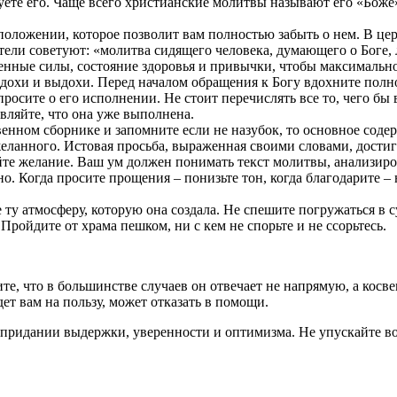
уете его. Чаще всего христианские молитвы называют его «Боже
положении, которое позволит вам полностью забыть о нем. В це
тели советуют: «молитва сидящего человека, думающего о Боге,
венные силы, состояние здоровья и привычки, чтобы максимальн
вдохи и выдохи. Перед началом обращения к Богу вдохните полно
осите о его исполнении. Не стоит перечислять все то, чего бы в
авляйте, что она уже выполнена.
венном сборнике и запомните если не назубок, то основное со
еланного. Истовая просьба, выраженная своими словами, достигн
йте желание. Ваш ум должен понимать текст молитвы, анализиров
. Когда просите прощения – понизьте тон, когда благодарите – н
ту атмосферу, которую она создала. Не спешите погружаться в с
ойдите от храма пешком, ни с кем не спорьте и не ссорьтесь.
е, что в большинстве случаев он отвечает не напрямую, а косве
дет вам на пользу, может отказать в помощи.
о придании выдержки, уверенности и оптимизма. Не упускайте в