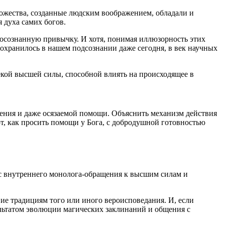
божества, созданные людским воображением, обладали и
 духа самих богов.
еосознанную привычку. И хотя, понимая иллюзорность этих
 сохранилось в нашем подсознании даже сегодня, в век научных
екой высшей силы, способной влиять на происходящее в
ения и даже осязаемой помощи. Объяснить механизм действия
ют, как просить помощи у Бога, с добродушной готовностью
 с внутреннего монолога-обращения к высшим силам и
ие традициям того или иного вероисповедания. И, если
зультатом эволюции магических заклинаний и общения с