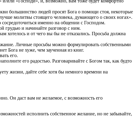
» и/или «Господи», и, возможно, вам тоже будет комфортно
ркви большинство людей просят Бога о помощи стоя, некоторые
 лучше молитвы стоящего человека, думающего о своих ногах».
о сосредоточиться именно на общении с Господом.
й грудью и начинайте разговор с ним.
ам хотелось и от чего вы бы не отказались. Просьба должна
держание. Личные просьбы можно формулировать собственными
ет Бога не хуже, чем заученная из книг.
ать его.
аполните его радостью. Разговаривайте с Богом так, как будто
уету жизни, дайте себе хотя бы немного времени на
нно. Он даст вам не желаемое, с возможность его
озможностей исполнить собственное желание, но не забывайте,