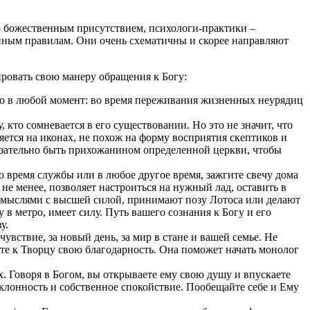
о божественным присутствием, психологи-практики –
ленным правилам. Они очень схематичны и скорее направляют
ировать свою манеру обращения к Богу:
во в любой момент: во время переживания жизненных неурядиц
кто сомневается в его существовании. Но это не значит, что
яется на иконах, не похож на форму восприятия скептиков и
язательно быть прихожанином определенной церкви, чтобы
о время службы или в любое другое время, зажгите свечу дома
 не менее, позволяет настроиться на нужный лад, оставить в
я мыслями с высшей силой, принимают позу Лотоса или делают
в метро, имеет силу. Путь вашего сознания к Богу и его
у.
чувствие, за новый день, за мир в стане и вашей семье. Не
ите к Творцу свою благодарность. Она поможет начать монолог
. Говоря в Богом, вы открываете ему свою душу и впускаете
склонность и собственное спокойствие. Пообещайте себе и Ему