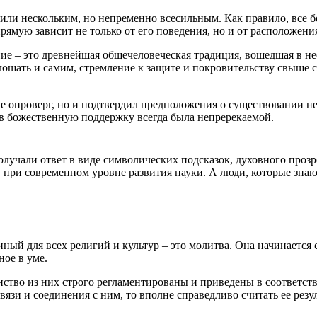
или нескольким, но непременно всесильным. Как правило, все 
ямую зависит не только от его поведения, но и от расположения
ние – это древнейшая общечеловеческая традиция, вошедшая в н
 плошать и самим, стремление к защите и покровительству свыше
е опроверг, но и подтвердил предположения о существовании н
 в божественную поддержку всегда была непререкаемой.
учали ответ в виде символических подсказок, духовного прозр
, при современном уровне развития науки. А люди, которые зна
ный для всех религий и культур – это молитва. Она начинается
ое в уме.
ство из них строго регламентированы и приведены в соответств
связи и соединения с ним, то вполне справедливо считать ее ре