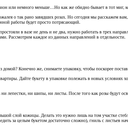
лион или немного меньше…Но как же обидно бывает в тот миг, 
алея о так рано завядших розах. Но сегодня мы расскажем вам
ланной работы будет просто потрясающий.
остояли в вазе не день и не два, нужно работать в трех направ
ами. Рассмотрим каждое из данных направлений в отдельности.
 домой? Конечно же, снимаете упаковку, чтобы поскорее поставит
артиры. Дайте букету в упаковке полежать в новых условиях хо
ь ни лепестки, ни шипы, ни листы. После того как розы будут о
ольшой слой кожицы. Делать это нужно лишь на том участке стеб
следить за целым букетом достаточно сложно), гниль с листьев на