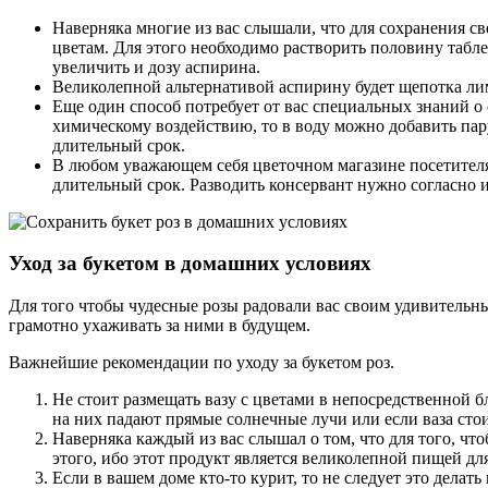
Наверняка многие из вас слышали, что для сохранения с
цветам. Для этого необходимо растворить половину табл
увеличить и дозу аспирина.
Великолепной альтернативой аспирину будет щепотка лим
Еще один способ потребует от вас специальных знаний о 
химическому воздействию, то в воду можно добавить пару
длительный срок.
В любом уважающем себя цветочном магазине посетителя
длительный срок. Разводить консервант нужно согласно 
Уход за букетом в домашних условиях
Для того чтобы чудесные розы радовали вас своим удивительны
грамотно ухаживать за ними в будущем.
Важнейшие рекомендации по уходу за букетом роз.
Не стоит размещать вазу с цветами в непосредственной б
на них падают прямые солнечные лучи или если ваза стои
Наверняка каждый из вас слышал о том, что для того, чт
этого, ибо этот продукт является великолепной пищей для
Если в вашем доме кто-то курит, то не следует это делат