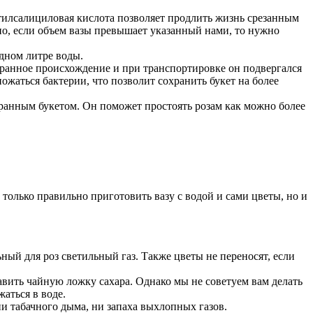
етилсалициловая кислота позволяет продлить жизнь срезанным
но, если объем вазы превышает указанный нами, то нужно
дном литре воды.
странное происхождение и при транспортировке он подвергался
ожаться бактерии, что позволит сохранить букет на более
ранным букетом. Он поможет простоять розам как можно более
только правильно приготовить вазу с водой и сами цветы, но и
ный для роз светильный газ. Также цветы не переносят, если
бавить чайную ложку сахара. Однако мы не советуем вам делать
аться в воде.
ни табачного дыма, ни запаха выхлопных газов.