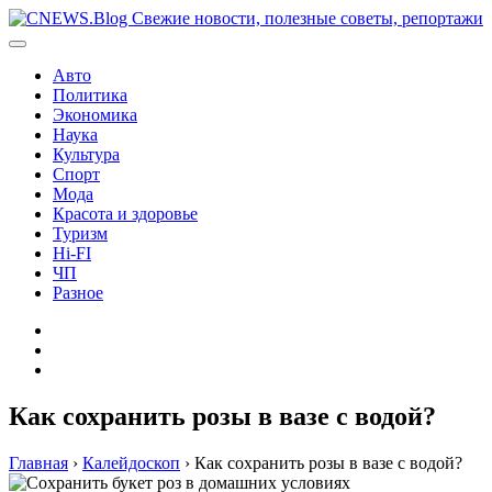
Перейти
к
содержимому
Авто
Политика
Экономика
Наука
Культура
Спорт
Мода
Красота и здоровье
Туризм
Hi-FI
ЧП
Разное
Главная
Контакты
Карта
сайта
Как сохранить розы в вазе с водой?
Главная
›
Калейдоскоп
›
Как сохранить розы в вазе с водой?