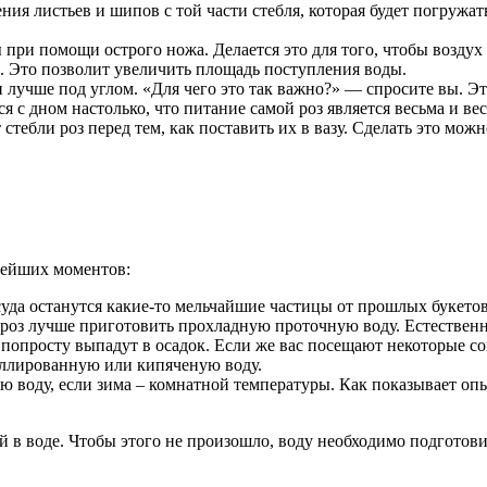
ия листьев и шипов с той части стебля, которая будет погружать
цы при помощи острого ножа. Делается это для того, чтобы возду
. Это позволит увеличить площадь поступления воды.
и лучше под углом. «Для чего это так важно?» — спросите вы. Э
ся с дном настолько, что питание самой роз является весьма и ве
ебли роз перед тем, как поставить их в вазу. Сделать это мож
нейших моментов:
уда останутся какие-то мельчайшие частицы от прошлых букетов,
 роз лучше приготовить прохладную проточную воду. Естественно
 попросту выпадут в осадок. Если же вас посещают некоторые с
иллированную или кипяченую воду.
ную воду, если зима – комнатной температуры. Как показывает оп
й в воде. Чтобы этого не произошло, воду необходимо подготови