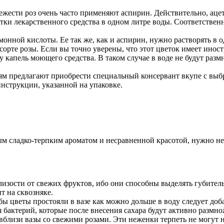
вежести роз очень часто применяют аспирин. Действительно, ац
етки лекарственного средства в одном литре воды. Соответствен
онной кислоты. Ее так же, как и аспирин, нужно растворять в о
сорте розы. Если вы точно уверены, что этот цветок имеет ино
 капель моющего средства. В таком случае в воде не будут размн
м предлагают приобрести специальный консервант вкупе с выб
инструкции, указанной на упаковке.
м сладко-терпким ароматом и несравненной красотой, нужно не 
лизости от свежих фруктов, ибо они способны выделять губитель
т на сквозняке.
обы цветы простояли в вазе как можно дольше в воду следует до
 бактерий, которые после внесения сахара будут активно размнож
ь вблизи вазы со свежими розами. Эти неженки терпеть не могут 