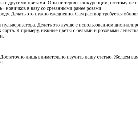
тва с другими цветами. Они не терпят конкуренции, поэтому не 
ть» новичков в вазу со срезанными ранее розами.
воду. Делать это нужно ежедневно. Сам раствор требуется обновл
пульверизатора. Делать это лучше с использованием дистиллир
их сорта. К примеру, нежные цветы с белыми и розовыми лепест
и.
. Достаточно лишь внимательно изучить нашу статью. Желаем ва
е!