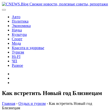
Перейти
к
содержимому
Авто
Политика
Экономика
Наука
Культура
Спорт
Мода
Красота и здоровье
Туризм
Hi-FI
ЧП
Разное
Главная
Контакты
Карта
сайта
Как встретить Новый год Близнецам
Главная
›
Отдых и туризм
›
Как встретить Новый год
Близнецам