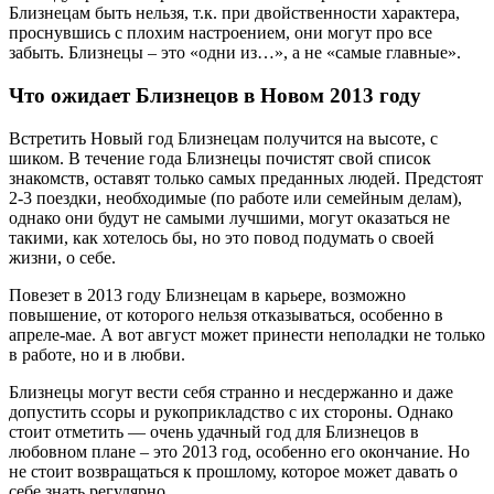
Близнецам быть нельзя, т.к. при двойственности характера,
проснувшись с плохим настроением, они могут про все
забыть. Близнецы – это «одни из…», а не «самые главные».
Что ожидает Близнецов в Новом 2013 году
Встретить Новый год Близнецам получится на высоте, с
шиком. В течение года Близнецы почистят свой список
знакомств, оставят только самых преданных людей. Предстоят
2-3 поездки, необходимые (по работе или семейным делам),
однако они будут не самыми лучшими, могут оказаться не
такими, как хотелось бы, но это повод подумать о своей
жизни, о себе.
Повезет в 2013 году Близнецам в карьере, возможно
повышение, от которого нельзя отказываться, особенно в
апреле-мае. А вот август может принести неполадки не только
в работе, но и в любви.
Близнецы могут вести себя странно и несдержанно и даже
допустить ссоры и рукоприкладство с их стороны. Однако
стоит отметить — очень удачный год для Близнецов в
любовном плане – это 2013 год, особенно его окончание. Но
не стоит возвращаться к прошлому, которое может давать о
себе знать регулярно.