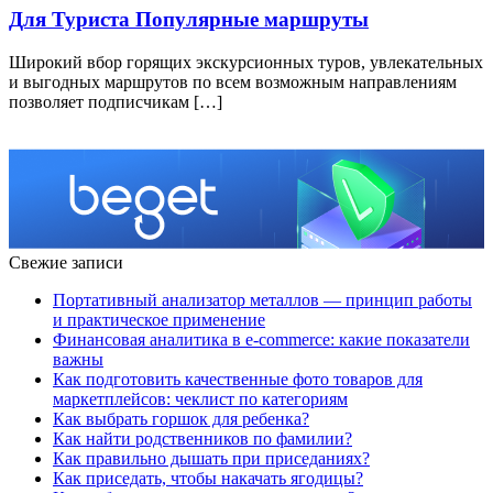
Для Туриста Популярные маршруты
Широкий вбор горящих экскурсионных туров, увлекательных
и выгодных маршрутов по всем возможным направлениям
позволяет подписчикам […]
Свежие записи
Портативный анализатор металлов — принцип работы
и практическое применение
Финансовая аналитика в e-commerce: какие показатели
важны
Как подготовить качественные фото товаров для
маркетплейсов: чеклист по категориям
Как выбрать горшок для ребенка?
Как найти родственников по фамилии?
Как правильно дышать при приседаниях?
Как приседать, чтобы накачать ягодицы?