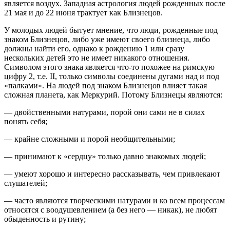
является воздух. Западная астрология людей рожденных после
21 мая и до 22 июня трактует как Близнецов.
У молодых людей бытует мнение, что люди, рожденные под
знаком Близнецов, либо уже имеют своего близнеца, либо
должны найти его, однако к рождению 1 или сразу
нескольких детей это не имеет никакого отношения.
Символом этого знака является что-то похожее на римскую
цифру 2, т.е. II, только символы соединены дугами над и под
«палками». На людей под знаком Близнецов влияет такая
сложная планета, как Меркурий. Потому Близнецы являются:
— двойственными натурами, порой они сами не в силах
понять себя;
— крайне сложными и порой необщительными;
— принимают к «сердцу» только давно знакомых людей;
— умеют хорошо и интересно рассказывать, чем привлекают
слушателей;
— часто являются творческими натурами и ко всем процессам
относятся с воодушевлением (а без него — никак), не любят
обыденность и рутину;