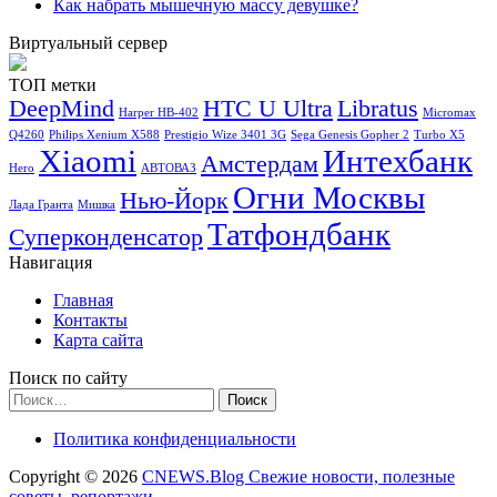
Как набрать мышечную массу девушке?
Виртуальный сервер
ТОП метки
DeepMind
HTC U Ultra
Libratus
Harper HB-402
Micromax
Q4260
Philips Xenium X588
Prestigio Wize 3401 3G
Sega Genesis Gopher 2
Turbo X5
Xiaomi
Интехбанк
Амстердам
Hero
АВТОВАЗ
Огни Москвы
Нью-Йорк
Лада Гранта
Мишка
Татфондбанк
Суперконденсатор
Навигация
Главная
Контакты
Карта сайта
Поиск по сайту
Найти:
Политика конфиденциальности
Copyright © 2026
CNEWS.Blog Свежие новости, полезные
советы, репортажи