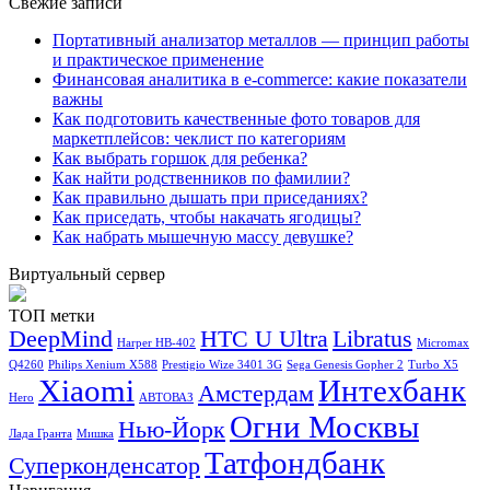
Свежие записи
Портативный анализатор металлов — принцип работы
и практическое применение
Финансовая аналитика в e-commerce: какие показатели
важны
Как подготовить качественные фото товаров для
маркетплейсов: чеклист по категориям
Как выбрать горшок для ребенка?
Как найти родственников по фамилии?
Как правильно дышать при приседаниях?
Как приседать, чтобы накачать ягодицы?
Как набрать мышечную массу девушке?
Виртуальный сервер
ТОП метки
DeepMind
HTC U Ultra
Libratus
Harper HB-402
Micromax
Q4260
Philips Xenium X588
Prestigio Wize 3401 3G
Sega Genesis Gopher 2
Turbo X5
Xiaomi
Интехбанк
Амстердам
Hero
АВТОВАЗ
Огни Москвы
Нью-Йорк
Лада Гранта
Мишка
Татфондбанк
Суперконденсатор