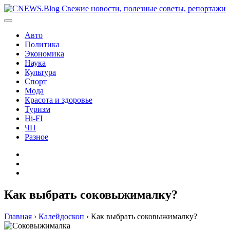
Перейти
к
содержимому
Авто
Политика
Экономика
Наука
Культура
Спорт
Мода
Красота и здоровье
Туризм
Hi-FI
ЧП
Разное
Главная
Контакты
Карта
сайта
Как выбрать соковыжималку?
Главная
›
Калейдоскоп
›
Как выбрать соковыжималку?