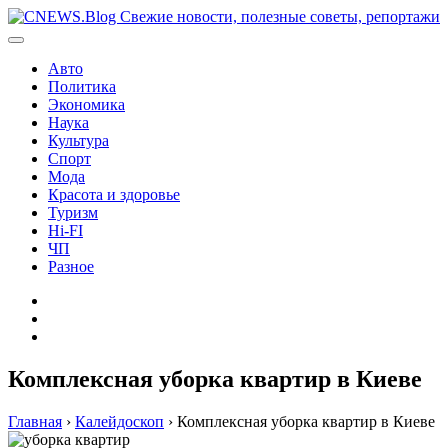
Перейти
к
содержимому
Авто
Политика
Экономика
Наука
Культура
Спорт
Мода
Красота и здоровье
Туризм
Hi-FI
ЧП
Разное
Главная
Контакты
Карта
сайта
Комплексная уборка квартир в Киеве
Главная
›
Калейдоскоп
›
Комплексная уборка квартир в Киеве