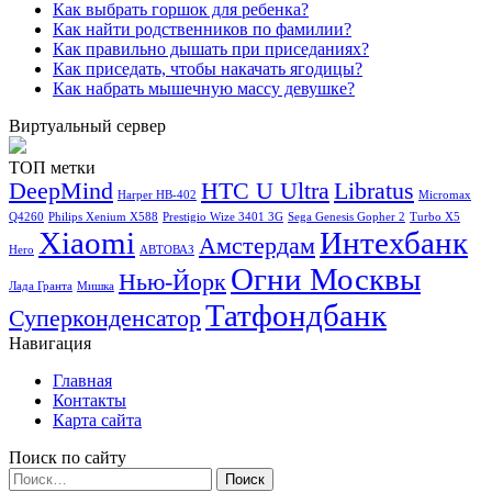
Как выбрать горшок для ребенка?
Как найти родственников по фамилии?
Как правильно дышать при приседаниях?
Как приседать, чтобы накачать ягодицы?
Как набрать мышечную массу девушке?
Виртуальный сервер
ТОП метки
DeepMind
HTC U Ultra
Libratus
Harper HB-402
Micromax
Q4260
Philips Xenium X588
Prestigio Wize 3401 3G
Sega Genesis Gopher 2
Turbo X5
Xiaomi
Интехбанк
Амстердам
Hero
АВТОВАЗ
Огни Москвы
Нью-Йорк
Лада Гранта
Мишка
Татфондбанк
Суперконденсатор
Навигация
Главная
Контакты
Карта сайта
Поиск по сайту
Найти: