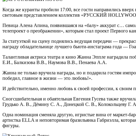
Когда же куранты пробили 17:00, все гости направились вверх
световым представлением коллектив «РУССКИЙ HOLLYWOOD».
Певица Алена Апина, появившаяся на «балу» аккурат с… самол
телепроект о преображении», которым стал проект Первого ка
За статуэткой на сцену поднялись ведущая передачи — прекра
награду обладательнице лучшего бьюти-инстаграма года — Гоар
Талантливая актриса театра и кино Жанна Эппле наградила по
Е.И., Балкизова В.В., Наумова В.В., Пенаева А.А.
Жанна не только вручила награды, но и подарила гостям импро
победил, главное в жизни — это любовь!».
И действительно, именно любовь к своей профессии, к своим п
Сногсшибательная и обаятельная Евгения Гусева также вручила
Грудько А. В., Дёмину С. А., Донецкой С. В., Колокольцеву Г. А
Одна номинация сменяла другую, игристые вина от маркет-бара
артистка ELLA и неповторимая бразильянка Габриэлла, котора
фигуры.