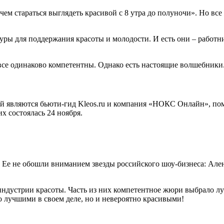
чем стараться выглядеть красивой с 8 утра до полуночи». Но в
дуры для поддержания красоты и молодости. И есть они – рабо
все одинаково компетентны. Однако есть настоящие волшебники.
й являются бьюти-гид Kleos.ru и компания «НОКС Онлайн», пом
х состоялась 24 ноября.
Ее не обошли вниманием звезды российского шоу-бизнеса: Ален
индустрии красоты. Часть из них компетентное жюри выбрало лу
ко лучшими в своем деле, но и невероятно красивыми!