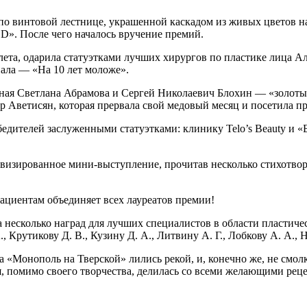
 по винтовой лестнице, украшенной каскадом из живых цветов н
 После чего началось вручение премий.
ета, одарила статуэтками лучших хирургов по пластике лица Ал
нала — «На 10 лет моложе».
сная Светлана Абрамова и Сергей Николаевич Блохин — «золоты
 Аветисян, которая прервала свой медовый месяц и посетила пр
бедителей заслуженными статуэтками: клинику Telo’s Beauty и 
визированное мини-выступление, прочитав несколько стихотворен
ациентам объединяет всех лауреатов премии!
 несколько наград для лучших специалистов в области пластичес
., Крутикову Д. В., Кузину Д. А., Литвину А. Г., Лобкову А. А., 
 «Монополь на Тверской» лились рекой, и, конечно же, не смолк
я, помимо своего творчества, делилась со всеми желающими рец