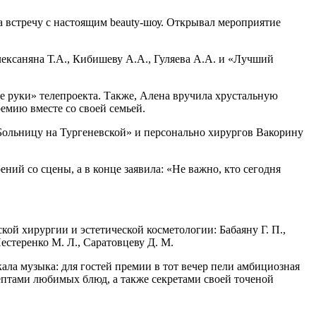
а встречу с настоящим beauty-шоу. Открывал мероприятие
ексаняна Т.А., Кибишеву А.А., Гуляева А.А. и «Лучший
е руки» телепроекта. Также, Алена вручила хрустальную
емию вместе со своей семьей.
«Больницу на Тургеневской» и персонально хирургов Вакорину
ий со сцены, а в конце заявила: «Не важно, кто сегодня
кой хирургии и эстетической косметологии: Бабаяну Г. П.,
Нестеренко М. Л., Саратовцеву Д. М.
ала музыка: для гостей премии в тот вечер пели амбициозная
ептами любимых блюд, а также секретами своей точеной