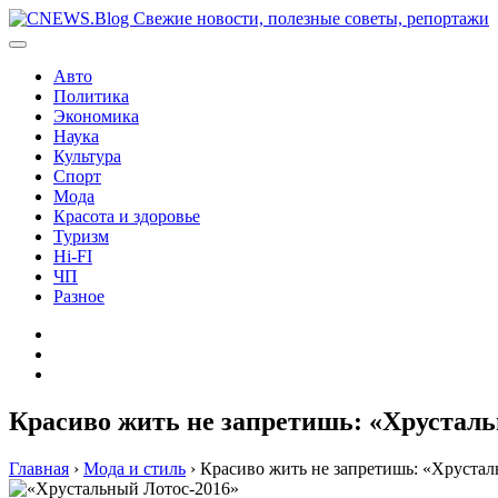
Перейти
к
содержимому
Авто
Политика
Экономика
Наука
Культура
Спорт
Мода
Красота и здоровье
Туризм
Hi-FI
ЧП
Разное
Главная
Контакты
Карта
сайта
Красиво жить не запретишь: «Хрусталь
Главная
›
Мода и стиль
›
Красиво жить не запретишь: «Хруста