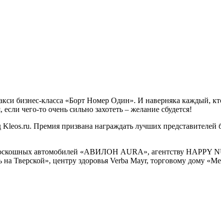
акси бизнес-класса «Борт Номер Один». И наверняка каждый, кто
если чего-то очень сильно захотеть – желание сбудется!
leos.ru. Премия призвана награждать лучших представителей бь
ех роскошных автомобилей «АВИЛОН AURA», агентству HAPPY 
на Тверской», центру здоровья Verba Mayr, торговому дому «Ме