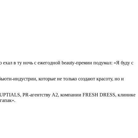
 ехал в ту ночь с ежегодной beauty-премии подумал: «Я буду с
юти-индустрии, которые не только создают красоту, но и
NUPTIALS, PR-агентству A2, компании FRESH DRESS, клинике
гапак».