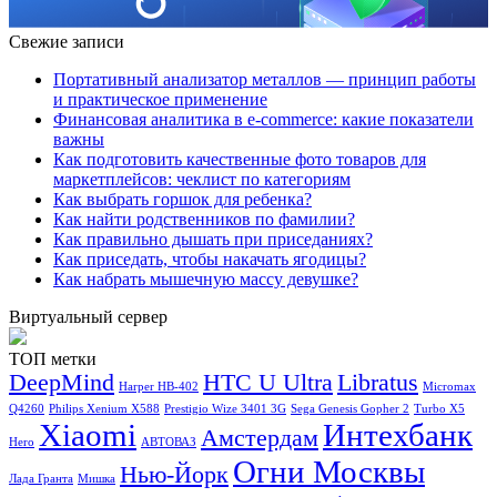
Свежие записи
Портативный анализатор металлов — принцип работы
и практическое применение
Финансовая аналитика в e-commerce: какие показатели
важны
Как подготовить качественные фото товаров для
маркетплейсов: чеклист по категориям
Как выбрать горшок для ребенка?
Как найти родственников по фамилии?
Как правильно дышать при приседаниях?
Как приседать, чтобы накачать ягодицы?
Как набрать мышечную массу девушке?
Виртуальный сервер
ТОП метки
DeepMind
HTC U Ultra
Libratus
Harper HB-402
Micromax
Q4260
Philips Xenium X588
Prestigio Wize 3401 3G
Sega Genesis Gopher 2
Turbo X5
Xiaomi
Интехбанк
Амстердам
Hero
АВТОВАЗ
Огни Москвы
Нью-Йорк
Лада Гранта
Мишка