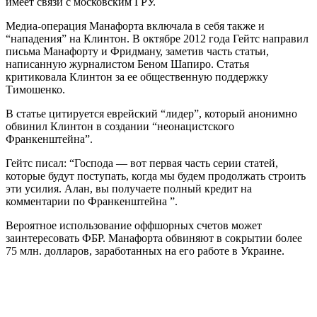
имеет связи с московским ГРУ.
Медиа-операция Манафорта включала в себя также и
“нападения” на Клинтон. В октябре 2012 года Гейтс направил
письма Манафорту и Фридману, заметив часть статьи,
написанную журналистом Беном Шапиро. Статья
критиковала Клинтон за ее общественную поддержку
Тимошенко.
В статье цитируется еврейский “лидер”, который анонимно
обвинил Клинтон в создании “неонацистского
Франкенштейна”.
Гейтс писал: “Господа — вот первая часть серии статей,
которые будут поступать, когда мы будем продолжать строить
эти усилия. Алан, вы получаете полный кредит на
комментарии по Франкенштейна ”.
Вероятное использование оффшорных счетов может
заинтересовать ФБР. Манафорта обвиняют в сокрытии более
75 млн. долларов, заработанных на его работе в Украине.