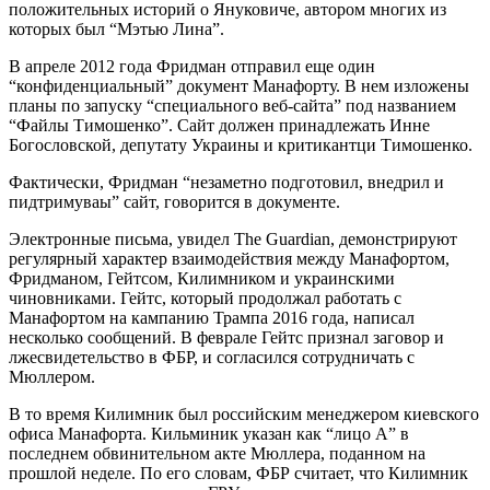
положительных историй о Януковиче, автором многих из
которых был “Мэтью Лина”.
В апреле 2012 года Фридман отправил еще один
“конфиденциальный” документ Манафорту. В нем изложены
планы по запуску “специального веб-сайта” под названием
“Файлы Тимошенко”. Сайт должен принадлежать Инне
Богословской, депутату Украины и критикантци Тимошенко.
Фактически, Фридман “незаметно подготовил, внедрил и
пидтримуваы” сайт, говорится в документе.
Электронные письма, увидел The Guardian, демонстрируют
регулярный характер взаимодействия между Манафортом,
Фридманом, Гейтсом, Килимником и украинскими
чиновниками. Гейтс, который продолжал работать с
Манафортом на кампанию Трампа 2016 года, написал
несколько сообщений. В феврале Гейтс признал заговор и
лжесвидетельство в ФБР, и согласился сотрудничать с
Мюллером.
В то время Килимник был российским менеджером киевского
офиса Манафорта. Кильминик указан как “лицо А” в
последнем обвинительном акте Мюллера, поданном на
прошлой неделе. По его словам, ФБР считает, что Килимник