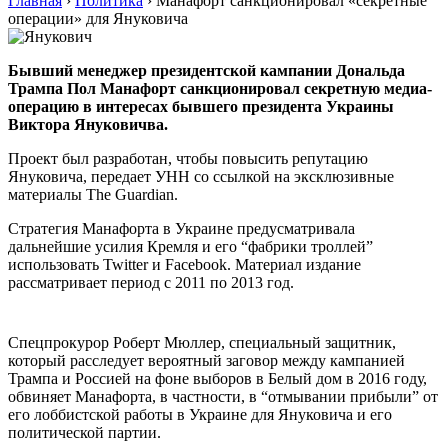
Главная
›
Политика
›
Манафорт санкционировал «секретные
операции» для Януковича
Бывший менеджер президентской кампании Дональда
Трампа Пол Манафорт санкционировал секретную медиа-
операцию в интересах бывшего президента Украины
Виктора Януковичва.
Проект был разработан, чтобы повысить репутацию
Януковича, передает УНН со ссылкой на эксклюзивные
материалы The Guardian.
Стратегия Манафорта в Украине предусматривала
дальнейшие усилия Кремля и его “фабрики троллей”
использовать Twitter и Facebook. Материал издание
рассматривает период с 2011 по 2013 год.
Спецпрокурор Роберт Мюллер, специальный защитник,
который расследует вероятный заговор между кампанией
Трампа и Россией на фоне выборов в Белый дом в 2016 году,
обвиняет Манафорта, в частности, в “отмывании прибыли” от
его лоббистской работы в Украине для Януковича и его
политической партии.