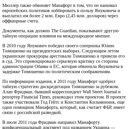
Мюллер также обвиняет Манафорт в том, что он нанимал
европейских политиков лоббировать в пользу Януковича и
выплатил им более 2 млн. Евро (2,45 млн. долларов) через
оффшорные счета.
Документы, как должно The Guardian, показывают другую
тайную операцию влияния на международное мнение.
В 2010 году Янукович победил своего соперника Юлию
Тимошенко на президентских выборах. Следующим летом
украинские прокуроры арестовали Тимошенко и привели его
в суд. Это спровоцировало серьезную критику со стороны
администрации Обамы и ЕС, которая обвинила Януковича в
задержке Тимошенко по политическим соображениям.
По информации издания, в 2011 году Манафорт одобрил
тайную стратегию дискредитации Тимошенко за рубежом.
Алан Фридман, бывший корреспондент Wall Street Journal и
репортер Financial Times, руководил этим проектом. В проекте
также участвовали Год Гейтс и Константин Кильминник, еще
один помощник Манафорта, который, как считает ФБР, имеет
связи с российской разведкой.
В июле 2011 года Фридман направил Манафорту
конфиденциальный документ под названием Украина —