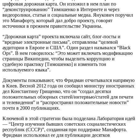
цифровая дорожная карта. Он изложил в нем план по
“деконструированию” Тимошенко в Интернете и через
видеоролики, статьи и социальные медиа. Янукович поручил
это Манафорту, который дал добро проекту, говорят
источники в прежнем правительстве Украины.
“Дорожная карта” проекта включала сайт, блог-посты и
“вредные электронные письма”, отправлены “целевой
аудитории в Европе и США”. Один раздел назывался “Black
Ops”. В нем говорилось: “Это может включать модификацию
страницы Википедии, чтобы выделить коррупцию и
судебную практику [Тимошенко] и изменить тон
используемого языка”.
Документы показывают, что Фридман отчитывался напрямую
в Киев. Весной 2012 года он сообщил министру иностранных
дел Константину Грищенко, что он “создал десятки
положительных обзорных статей/интервью/статей для печати
и телевидения” и “распространял положительные новости”
почти в 2000 публикациях.
Ключевой в этой стратегии была подделана Лаборатория идей
— “Центр изучения бывших советских социалистических
республик (СССР)”, созданная при поддержке Манафорта.
Фридман использовал ее для публикации десятков