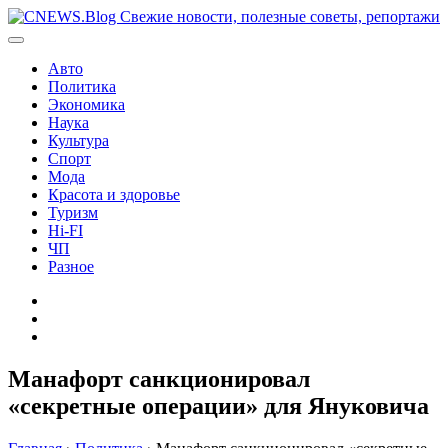
Перейти
к
содержимому
Авто
Политика
Экономика
Наука
Культура
Спорт
Мода
Красота и здоровье
Туризм
Hi-FI
ЧП
Разное
Главная
Контакты
Карта
сайта
Манафорт санкционировал
«секретные операции» для Януковича