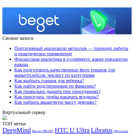
Свежие записи
Портативный анализатор металлов — принцип работы
и практическое применение
Финансовая аналитика в e-commerce: какие показатели
важны
Как подготовить качественные фото товаров для
маркетплейсов: чеклист по категориям
Как выбрать горшок для ребенка?
Как найти родственников по фамилии?
Как правильно дышать при приседаниях?
Как приседать, чтобы накачать ягодицы?
Как набрать мышечную массу девушке?
Виртуальный сервер
ТОП метки
DeepMind
HTC U Ultra
Libratus
Harper HB-402
Micromax