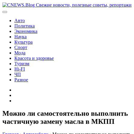
Перейти
к
содержимому
Авто
Политика
Экономика
Наука
Культура
Спорт
Мода
Красота и здоровье
Туризм
Hi-FI
ЧП
Разное
Главная
Контакты
Карта
сайта
Можно ли самостоятельно выполнить
частичную замену масла в МКПП