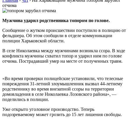
Главная
›
ЧП
›
На Харьковщине мужчина топором зарубил
отчима
Мужчина ударил родственника топором по голове.
Сообщение о жутком происшествии поступило в полицию от
фельдшера. Об этом сообщили в отделе коммуникации
полиции Харьковской области.
В селе Николаевка между мужчинами возникла ссора. В ходе
конфликта мужчины схватил топор и ударил ним по голове
отчима. Пострадавший умер на месте от полученных травм.
«Во время проверки полицейские установили, что телесные
повреждения 31-летний злоумышленник вызвал 44-летнему
родственнику во время внезапной ссоры на территории
домовладения в селе Николаевка Лозовского района», —
поделились в полиции.
Уже открыто уголовное производство. Теперь
подозреваемому может грозить до 15 лет лишения свободы.