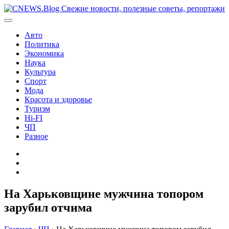
Перейти
к
содержимому
Авто
Политика
Экономика
Наука
Культура
Спорт
Мода
Красота и здоровье
Туризм
Hi-FI
ЧП
Разное
Главная
Контакты
Карта
сайта
На Харьковщине мужчина топором
зарубил отчима