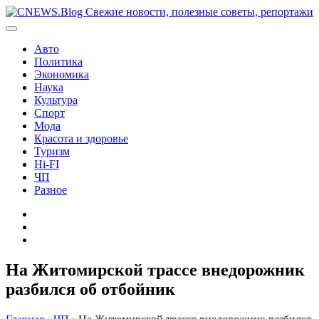
Перейти
к
содержимому
Авто
Политика
Экономика
Наука
Культура
Спорт
Мода
Красота и здоровье
Туризм
Hi-FI
ЧП
Разное
Главная
Контакты
Карта
сайта
На Житомирской трассе внедорожник
разбился об отбойник