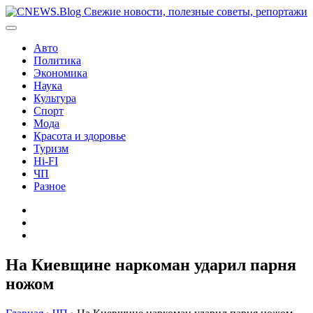
Перейти
к
содержимому
Авто
Политика
Экономика
Наука
Культура
Спорт
Мода
Красота и здоровье
Туризм
Hi-FI
ЧП
Разное
Главная
Контакты
Карта
сайта
На Киевщине наркоман ударил парня
ножом