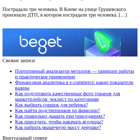
Пострадали три человека. В Киеве на улице Грушевского
произошло ДТП, в котором пострадали три человека. […]
Свежие записи
Портативный анализатор металлов — принцип работы
и практическое применение
Финансовая аналитика в e-commerce: какие показатели
важны
Как подготовить качественные фото товаров для
маркетплейсов: чеклист по категориям
Как выбрать горшок для ребенка?
Как найти родственников по фамилии?
Как правильно дышать при приседаниях?
Как приседать, чтобы накачать ягодицы?
Как набрать мышечную массу девушке?
Виртуальный сервер