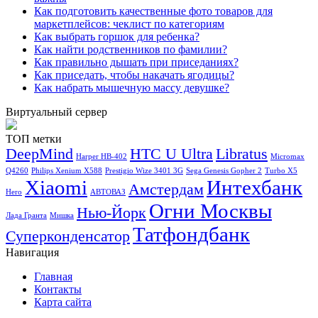
Как подготовить качественные фото товаров для
маркетплейсов: чеклист по категориям
Как выбрать горшок для ребенка?
Как найти родственников по фамилии?
Как правильно дышать при приседаниях?
Как приседать, чтобы накачать ягодицы?
Как набрать мышечную массу девушке?
Виртуальный сервер
ТОП метки
DeepMind
HTC U Ultra
Libratus
Harper HB-402
Micromax
Q4260
Philips Xenium X588
Prestigio Wize 3401 3G
Sega Genesis Gopher 2
Turbo X5
Xiaomi
Интехбанк
Амстердам
Hero
АВТОВАЗ
Огни Москвы
Нью-Йорк
Лада Гранта
Мишка
Татфондбанк
Суперконденсатор
Навигация
Главная
Контакты
Карта сайта