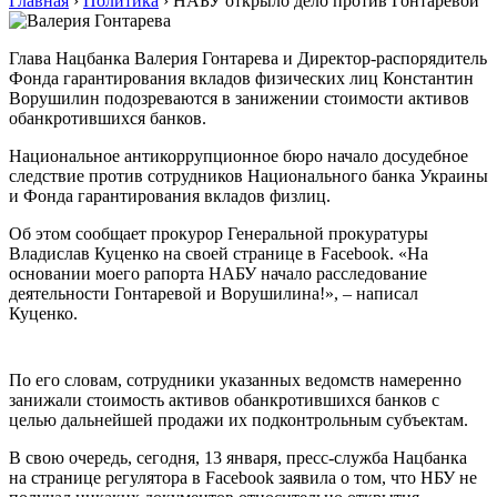
Главная
›
Политика
›
НАБУ открыло дело против Гонтаревой
Глава Нацбанка Валерия Гонтарева и Директор-распорядитель
Фонда гарантирования вкладов физических лиц Константин
Ворушилин подозреваются в занижении стоимости активов
обанкротившихся банков.
Национальное антикоррупционное бюро начало досудебное
следствие против сотрудников Национального банка Украины
и Фонда гарантирования вкладов физлиц.
Об этом сообщает прокурор Генеральной прокуратуры
Владислав Куценко на своей странице в Facebook. «На
основании моего рапорта НАБУ начало расследование
деятельности Гонтаревой и Ворушилина!», – написал
Куценко.
По его словам, сотрудники указанных ведомств намеренно
занижали стоимость активов обанкротившихся банков с
целью дальнейшей продажи их подконтрольным субъектам.
В свою очередь, сегодня, 13 января, пресс-служба Нацбанка
на странице регулятора в Facebook заявила о том, что НБУ не