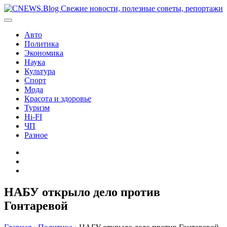
Перейти
к
содержимому
Авто
Политика
Экономика
Наука
Культура
Спорт
Мода
Красота и здоровье
Туризм
Hi-FI
ЧП
Разное
Главная
Контакты
Карта
сайта
НАБУ открыло дело против
Гонтаревой