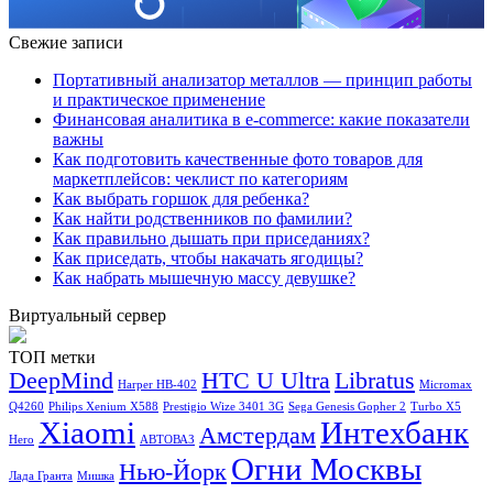
Свежие записи
Портативный анализатор металлов — принцип работы
и практическое применение
Финансовая аналитика в e-commerce: какие показатели
важны
Как подготовить качественные фото товаров для
маркетплейсов: чеклист по категориям
Как выбрать горшок для ребенка?
Как найти родственников по фамилии?
Как правильно дышать при приседаниях?
Как приседать, чтобы накачать ягодицы?
Как набрать мышечную массу девушке?
Виртуальный сервер
ТОП метки
DeepMind
HTC U Ultra
Libratus
Harper HB-402
Micromax
Q4260
Philips Xenium X588
Prestigio Wize 3401 3G
Sega Genesis Gopher 2
Turbo X5
Xiaomi
Интехбанк
Амстердам
Hero
АВТОВАЗ
Огни Москвы
Нью-Йорк
Лада Гранта
Мишка