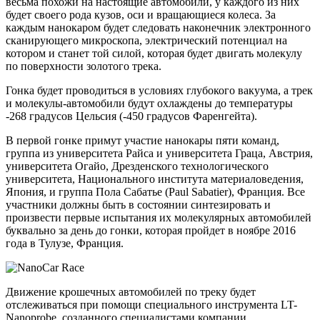
весьма похожи на настоящие автомобили, у каждого из них
будет своего рода кузов, оси и вращающиеся колеса. За
каждым нанокаром будет следовать наконечник электронного
сканирующего микроскопа, электрический потенциал на
котором и станет той силой, которая будет двигать молекулу
по поверхности золотого трека.
Гонка будет проводиться в условиях глубокого вакуума, а трек
и молекулы-автомобили будут охлаждены до температуры
-268 градусов Цельсия (-450 градусов Фаренгейта).
В первой гонке примут участие нанокары пяти команд,
группа из университета Райса и университета Граца, Австрия,
университета Огайо, Дрезденского технологического
университета, Национального института материаловедения,
Япония, и группа Пола Сабатье (Paul Sabatier), Франция. Все
участники должны быть в состоянии синтезировать и
произвести первые испытания их молекулярных автомобилей
буквально за день до гонки, которая пройдет в ноябре 2016
года в Тулузе, Франция.
Движение крошечных автомобилей по треку будет
отслеживаться при помощи специального инструмента LT-
Nanoprobe, созданного специалистами компании