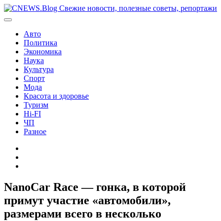
Перейти
к
содержимому
Авто
Политика
Экономика
Наука
Культура
Спорт
Мода
Красота и здоровье
Туризм
Hi-FI
ЧП
Разное
Главная
Контакты
Карта
сайта
NanoCar Race — гонка, в которой
примут участие «автомобили»,
размерами всего в несколько