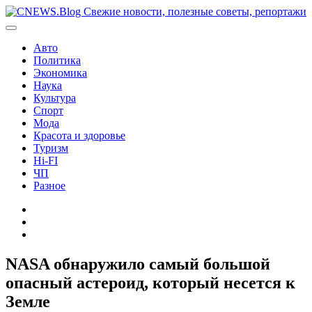
Перейти
к
содержимому
Авто
Политика
Экономика
Наука
Культура
Спорт
Мода
Красота и здоровье
Туризм
Hi-FI
ЧП
Разное
Главная
Контакты
Карта
сайта
NASA обнаружило самый большой
опасный астероид, который несется к
Земле