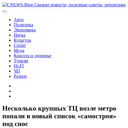
Перейти
к
содержимому
Авто
Политика
Экономика
Наука
Культура
Спорт
Мода
Красота и здоровье
Туризм
Hi-FI
ЧП
Разное
Главная
Контакты
Карта
сайта
Несколько крупных ТЦ возле метро
попали в новый список «самостроя»
под снос