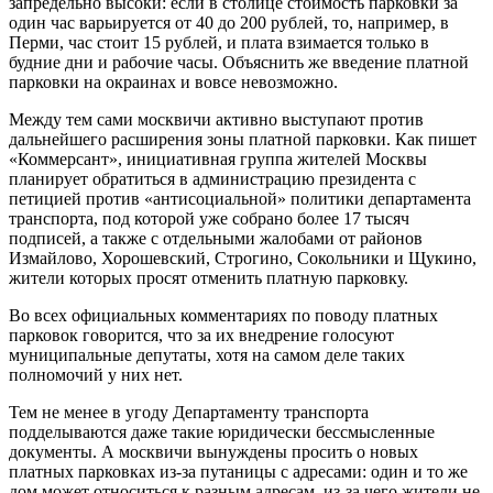
запредельно высоки: если в столице стоимость парковки за
один час варьируется от 40 до 200 рублей, то, например, в
Перми, час стоит 15 рублей, и плата взимается только в
будние дни и рабочие часы. Объяснить же введение платной
парковки на окраинах и вовсе невозможно.
Между тем сами москвичи активно выступают против
дальнейшего расширения зоны платной парковки. Как пишет
«Коммерсант», инициативная группа жителей Москвы
планирует обратиться в администрацию президента с
петицией против «антисоциальной» политики департамента
транспорта, под которой уже собрано более 17 тысяч
подписей, а также с отдельными жалобами от районов
Измайлово, Хорошевский, Строгино, Сокольники и Щукино,
жители которых просят отменить платную парковку.
Во всех официальных комментариях по поводу платных
парковок говорится, что за их внедрение голосуют
муниципальные депутаты, хотя на самом деле таких
полномочий у них нет.
Тем не менее в угоду Департаменту транспорта
подделываются даже такие юридически бессмысленные
документы. А москвичи вынуждены просить о новых
платных парковках из-за путаницы с адресами: один и то же
дом может относиться к разным адресам, из-за чего жители не