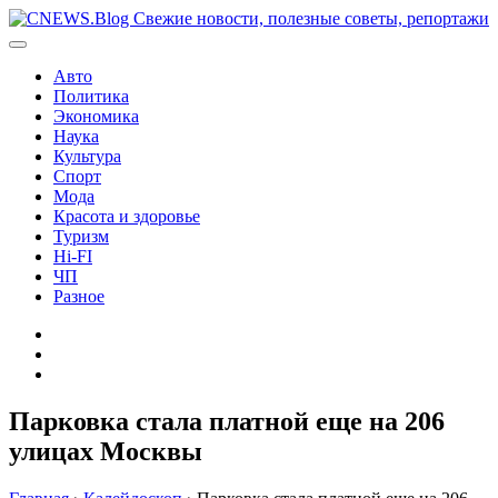
Перейти
к
содержимому
Авто
Политика
Экономика
Наука
Культура
Спорт
Мода
Красота и здоровье
Туризм
Hi-FI
ЧП
Разное
Главная
Контакты
Карта
сайта
Парковка стала платной еще на 206
улицах Москвы