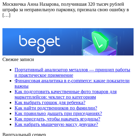
Москвичка Анна Назарова, получившая 320 тысяч рублей
штрафа за неправильную парковку, признала свою ошибку в
[…]
Свежие записи
Портативный анализатор металлов — принцип работы
и практическое применение
Финансовая аналитика в e-commerce: какие показатели
важны
Как подготовить качественные фото товаров для
маркетплейсов: чеклист по категориям
Как выбрать горшок для ребенка?
Как найти родственников по фамилии?
Как правильно дышать при приседаниях?
Как приседать, чтобы накачать ягодицы?
Как набрать мышечную массу девушке?
Виртуальный сервер