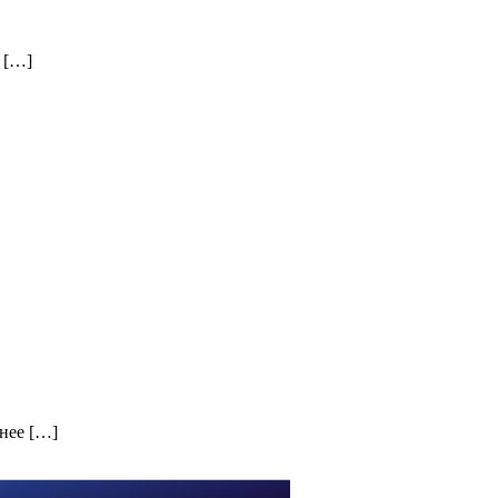
 […]
чнее […]