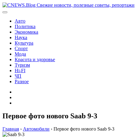
Перейти
к
содержимому
Авто
Политика
Экономика
Наука
Культура
Спорт
Мода
Красота и здоровье
Туризм
Hi-FI
ЧП
Разное
Главная
Контакты
Карта
сайта
Первое фото нового Saab 9-3
Главная
›
Автомобили
›
Первое фото нового Saab 9-3