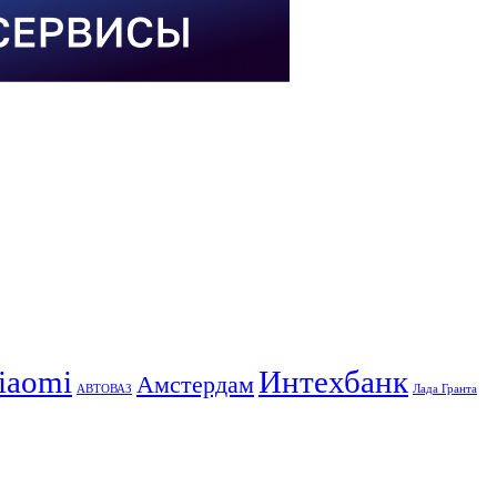
iaomi
Интехбанк
Амстердам
АВТОВАЗ
Лада Гранта