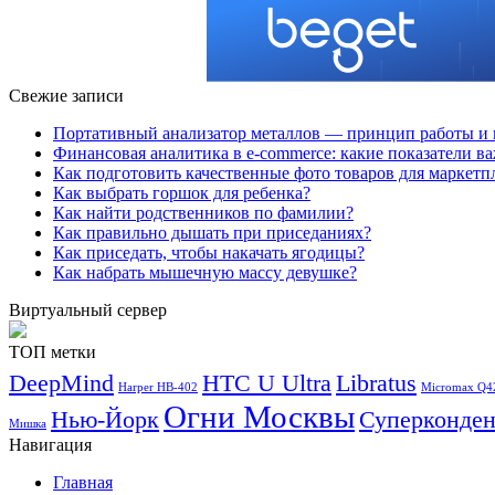
Свежие записи
Портативный анализатор металлов — принцип работы и 
Финансовая аналитика в e-commerce: какие показатели в
Как подготовить качественные фото товаров для маркетп
Как выбрать горшок для ребенка?
Как найти родственников по фамилии?
Как правильно дышать при приседаниях?
Как приседать, чтобы накачать ягодицы?
Как набрать мышечную массу девушке?
Виртуальный сервер
ТОП метки
DeepMind
HTC U Ultra
Libratus
Harper HB-402
Micromax Q4
Огни Москвы
Нью-Йорк
Суперконден
Мишка
Навигация
Главная