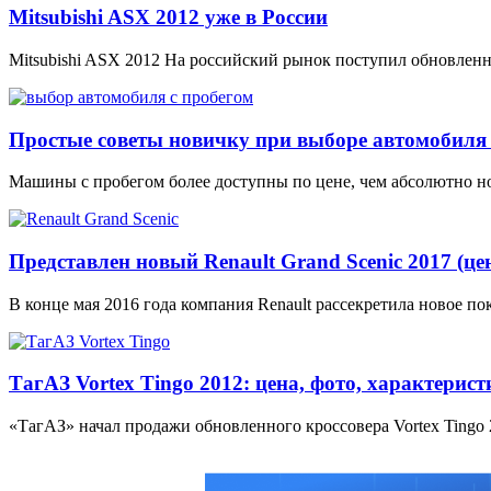
Mitsubishi ASX 2012 уже в России
Mitsubishi ASX 2012 На российский рынок поступил обновленн
Простые советы новичку при выборе автомобиля 
Машины с пробегом более доступны по цене, чем абсолютно но
Представлен новый Renault Grand Scenic 2017 (цен
В конце мая 2016 года компания Renault рассекретила новое п
ТагАЗ Vortex Tingo 2012: цена, фото, характерис
«ТагАЗ» начал продажи обновленного кроссовера Vortex Tingo 