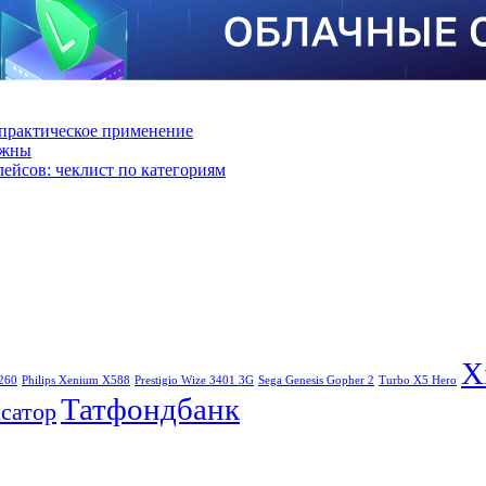
практическое применение
ажны
лейсов: чеклист по категориям
X
260
Philips Xenium X588
Prestigio Wize 3401 3G
Sega Genesis Gopher 2
Turbo X5 Hero
Татфондбанк
сатор