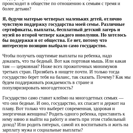
происходит в обществе по отношению к семьям с тремя и
более детьми?
Я, будучи матерью четверых маленьких детей, отлично
чувствую поддержку государства моей семье. Различные
сертификаты, выплаты, бесплатный детский лагерь и
музей во второй четверг каждого новолуния. Но хотелось
бы поддержки и от общества. Ее нет, потому что
интересную позицию выбрало само государство.
Чтобы получать ощутимые выплаты на ребенка, надо
доказать, что ты бедный. Вот как портовая мышь. Или какая
там — церковная? Ниже всех прожиточных минимумов
третьих стран. Прозябать в нищете почти. И только тогда
государство берет тебя на баланс, так сказать. Почему? Как мы
будем поддерживать рождаемость в стране и
популяризировать многодетность?
Государство само ставит клеймо на многодетных семьях —
что они бедные. И оно, государство, их спасает и держит на
плаву. Вот только что выберет современная, здоровая и
энергичная женщина? Родить одного ребенка, приставить к
нему няню и выйти на работу и иметь при этом стабильный
доход? Или родить пятерых, самой их воспитывать и жить на
зарплату мужа и социальные выплаты?