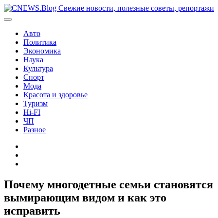
Перейти
к
содержимому
Авто
Политика
Экономика
Наука
Культура
Спорт
Мода
Красота и здоровье
Туризм
Hi-FI
ЧП
Разное
Главная
Контакты
Карта
сайта
Почему многодетные семьи становятся
вымирающим видом и как это
исправить