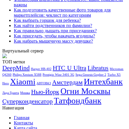
важны
Как подготовить качественные фото товаров для
маркетплейсов: чеклист по категориям
Как выбрать горшок для ребенка?
Как найти родственников по фамилии?
Как правильно дышать при приседаниях?
Как приседать, чтобы накачать ягодицы?
Как набрать мышечную массу девушке?
Виртуальный сервер
ТОП метки
DeepMind
HTC U Ultra
Libratus
Harper HB-402
Micromax
Q4260
Philips Xenium X588
Prestigio Wize 3401 3G
Sega Genesis Gopher 2
Turbo X5
Xiaomi
Интехбанк
Амстердам
Hero
АВТОВАЗ
Огни Москвы
Нью-Йорк
Лада Гранта
Мишка
Татфондбанк
Суперконденсатор
Навигация
Главная
Контакты
Карта сайта