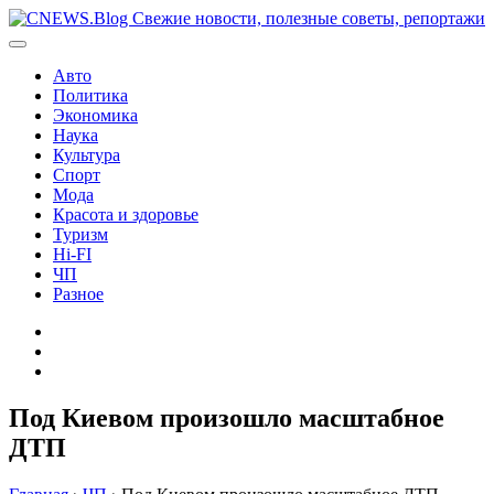
Перейти
к
содержимому
Авто
Политика
Экономика
Наука
Культура
Спорт
Мода
Красота и здоровье
Туризм
Hi-FI
ЧП
Разное
Главная
Контакты
Карта
сайта
Под Киевом произошло масштабное
ДТП