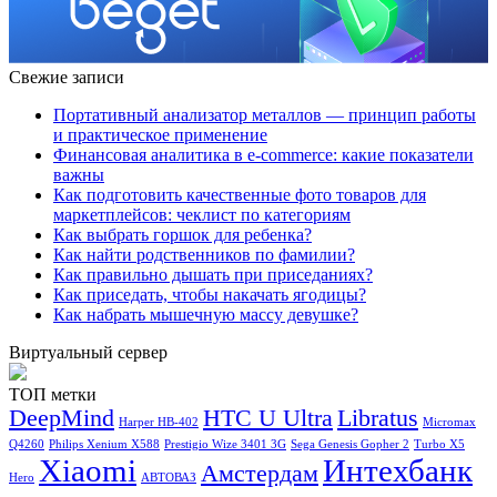
Свежие записи
Портативный анализатор металлов — принцип работы
и практическое применение
Финансовая аналитика в e-commerce: какие показатели
важны
Как подготовить качественные фото товаров для
маркетплейсов: чеклист по категориям
Как выбрать горшок для ребенка?
Как найти родственников по фамилии?
Как правильно дышать при приседаниях?
Как приседать, чтобы накачать ягодицы?
Как набрать мышечную массу девушке?
Виртуальный сервер
ТОП метки
DeepMind
HTC U Ultra
Libratus
Harper HB-402
Micromax
Q4260
Philips Xenium X588
Prestigio Wize 3401 3G
Sega Genesis Gopher 2
Turbo X5
Xiaomi
Интехбанк
Амстердам
Hero
АВТОВАЗ