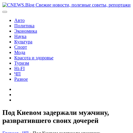
Перейти
к
содержимому
Авто
Политика
Экономика
Наука
Культура
Спорт
Мода
Красота и здоровье
Туризм
Hi-FI
ЧП
Разное
Главная
Контакты
Карта
сайта
Под Киевом задержали мужчину,
развратившего своих дочерей