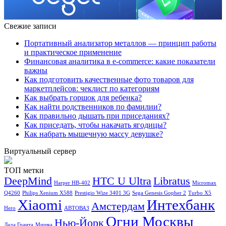
Свежие записи
Портативный анализатор металлов — принцип работы
и практическое применение
Финансовая аналитика в e-commerce: какие показатели
важны
Как подготовить качественные фото товаров для
маркетплейсов: чеклист по категориям
Как выбрать горшок для ребенка?
Как найти родственников по фамилии?
Как правильно дышать при приседаниях?
Как приседать, чтобы накачать ягодицы?
Как набрать мышечную массу девушке?
Виртуальный сервер
ТОП метки
DeepMind
HTC U Ultra
Libratus
Harper HB-402
Micromax
Q4260
Philips Xenium X588
Prestigio Wize 3401 3G
Sega Genesis Gopher 2
Turbo X5
Xiaomi
Интехбанк
Амстердам
Hero
АВТОВАЗ
Огни Москвы
Нью-Йорк
Лада Гранта
Мишка